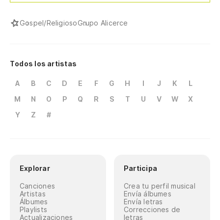
Gospel/Religioso
Grupo Alicerce
Todos los artistas
A
B
C
D
E
F
G
H
I
J
K
L
M
N
O
P
Q
R
S
T
U
V
W
X
Y
Z
#
Explorar
Participa
Canciones
Crea tu perfil musical
Artistas
Envía álbumes
Álbumes
Envía letras
Playlists
Correcciones de
Actualizaciones
letras