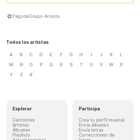
Pagode
Grupo Arrasta
Todos los artistas
A
B
C
D
E
F
G
H
I
J
K
L
M
N
O
P
Q
R
S
T
U
V
W
X
Y
Z
#
Explorar
Participa
Canciones
Crea tu perfil musical
Artistas
Envía álbumes
Álbumes
Envía letras
Playlists
Correcciones de
Actualizaciones
letras