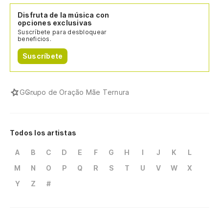
Disfruta de la música con
opciones exclusivas
Suscríbete para desbloquear
beneficios.
Suscríbete
G
Grupo de Oração Mãe Ternura
Todos los artistas
A
B
C
D
E
F
G
H
I
J
K
L
M
N
O
P
Q
R
S
T
U
V
W
X
Y
Z
#