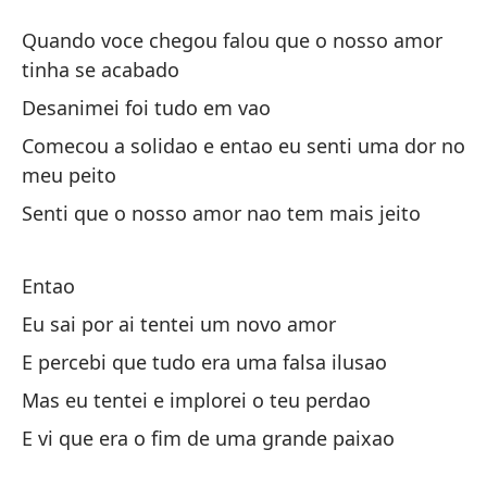
Fa
Quando voce chegou falou que o nosso amor
Fa
tinha se acabado
Desanimei foi tudo em vao
Cu
Comecou a solidao e entao eu senti uma dor no
te
meu peito
Qu
Senti que o nosso amor nao tem mais jeito
se
Me
Entao
De
Eu sai por ai tentei um novo amor
E percebi que tudo era uma falsa ilusao
Co
en
Mas eu tentei e implorei o teu perdao
Co
E vi que era o fim de uma grande paixao
pe