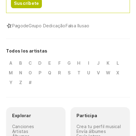
Suscríbete
Pagode
Grupo Dedicação
Falsa Ilusao
Todos los artistas
A
B
C
D
E
F
G
H
I
J
K
L
M
N
O
P
Q
R
S
T
U
V
W
X
Y
Z
#
Explorar
Participa
Canciones
Crea tu perfil musical
Artistas
Envía álbumes