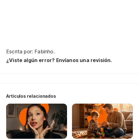
Se
Se
As
Escrita por: Fabinho.
Sa
¿Viste algún error? Envíanos una revisión.
Eu
Y 
il
Artículos relacionados
E 
Pe
Ma