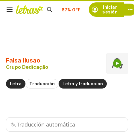
Iniciar
Suscríbete
sesión
Copiar fragmento
Copiar toda la letra
Falsa Ilusao
Practicar la pronunciación de
Grupo Dedicação
Comentar sobre este fragmento
Letra
Traducción
Letra y traducción
Traducción automática