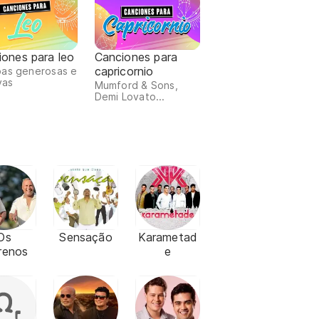
iones para leo
Canciones para
capricornio
as generosas e
vas
Mumford & Sons,
Demi Lovato...
Os
Sensação
Karametad
renos
e