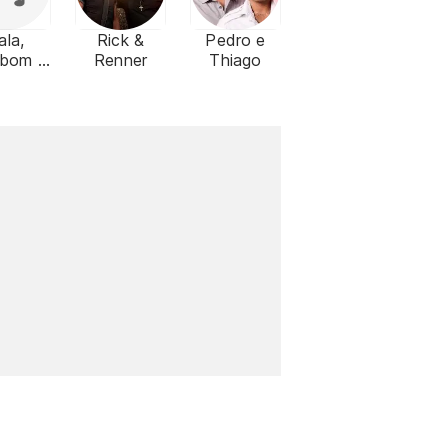
ala,
Rick &
Pedro e
bom e
Renner
Thiago
colate