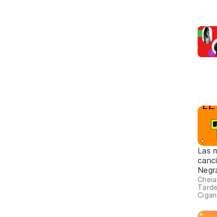
Las 
canc
Negr
Cheia
Tarde
Cigan