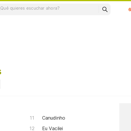
Su
s
Canudinho
Eu Vacilei