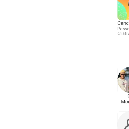
Canc
Pesso
criati
Mo