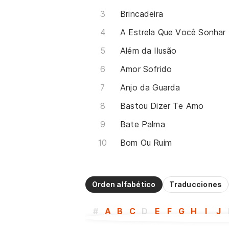
Brincadeira
A Estrela Que Você Sonhar
Além da Ilusão
Amor Sofrido
Anjo da Guarda
Bastou Dizer Te Amo
Bate Palma
Bom Ou Ruim
Orden alfabético
Traducciones
#
A
B
C
D
E
F
G
H
I
J