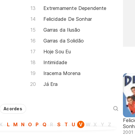
Extremamente Dependente
Felicidade De Sonhar
Garras da Ilusão
Garras da Solidão
Hoje Sou Eu
Intimidade
Iracema Morena
Já Era
Acordes
Felic
K
L
M
N
O
P
Q
R
S
T
U
V
W
X
Y
Z
Sonh
2001 