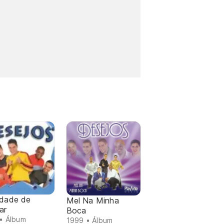
idade de
Mel Na Minha
ar
Boca
• Álbum
1999 • Álbum