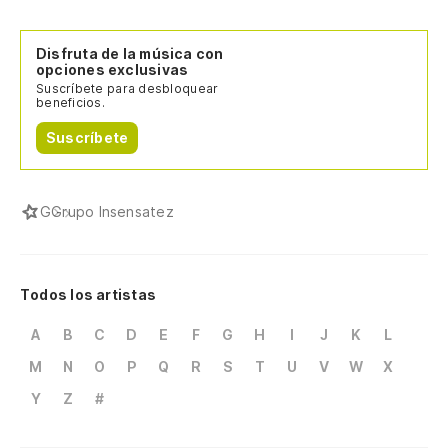
Disfruta de la música con
opciones exclusivas
Suscríbete para desbloquear
beneficios.
Suscríbete
G
Grupo Insensatez
Todos los artistas
A
B
C
D
E
F
G
H
I
J
K
L
M
N
O
P
Q
R
S
T
U
V
W
X
Y
Z
#