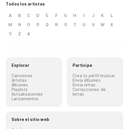
Todos los artistas
A
B
C
D
E
F
G
H
I
J
K
L
M
N
O
P
Q
R
S
T
U
V
W
X
Y
Z
#
Explorar
Participa
Canciones
Crea tu perfil musical
Artistas
Envía álbumes
Álbumes
Envía letras
Playlists
Correcciones de
Actualizaciones
letras
Lanzamientos
Sobre el sitio web