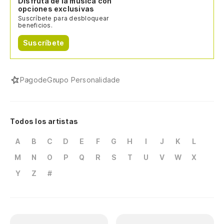
Disfruta de la música con
opciones exclusivas
Suscríbete para desbloquear
beneficios.
Suscríbete
Pagode
Grupo Personalidade
Todos los artistas
A
B
C
D
E
F
G
H
I
J
K
L
M
N
O
P
Q
R
S
T
U
V
W
X
Y
Z
#