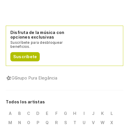
Disfruta de la música con
opciones exclusivas
Suscríbete para desbloquear
beneficios.
Suscríbete
G
Grupo Pura Elegância
Todos los artistas
A
B
C
D
E
F
G
H
I
J
K
L
M
N
O
P
Q
R
S
T
U
V
W
X