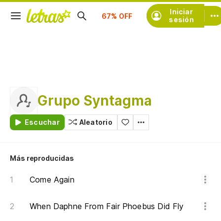
Suscríbete
Iniciar
sesión
Grupo Syntagma
Escuchar
Aleatorio
Más reproducidas
Come Again
When Daphne From Fair Phoebus Did Fly