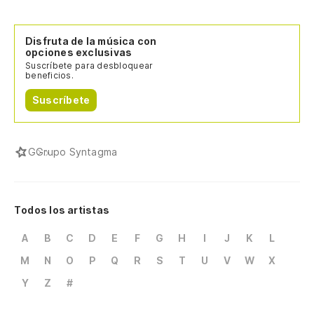
Disfruta de la música con
opciones exclusivas
Suscríbete para desbloquear
beneficios.
Suscríbete
G
Grupo Syntagma
Todos los artistas
A
B
C
D
E
F
G
H
I
J
K
L
M
N
O
P
Q
R
S
T
U
V
W
X
Y
Z
#