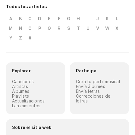
Todos los artistas
A
B
C
D
E
F
G
H
I
J
K
L
M
N
O
P
Q
R
S
T
U
V
W
X
Y
Z
#
Explorar
Participa
Canciones
Crea tu perfil musical
Artistas
Envía álbumes
Álbumes
Envía letras
Playlists
Correcciones de
Actualizaciones
letras
Lanzamientos
Sobre el sitio web