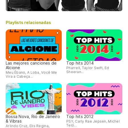
Playlists relacionadas
Las mejores canciones de
Top hits 2014
Alcione
Pharrell, Taylor Swift, Ed
Sheeran...
Meu Ébano, A Loba, Você Me
Vira a Cabeça...
Bossa Nova, Rio de Janeiro
Top hits 2012
& Vibras
PSY, Carly Rae Jepsen, Michel
Teló...
Arlindo Cruz, Elis Regina,