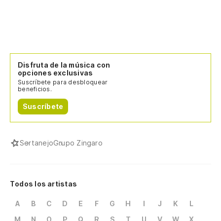
Disfruta de la música con
opciones exclusivas
Suscríbete para desbloquear
beneficios.
Suscríbete
Sertanejo
Grupo Zingaro
Todos los artistas
A
B
C
D
E
F
G
H
I
J
K
L
M
N
O
P
Q
R
S
T
U
V
W
X