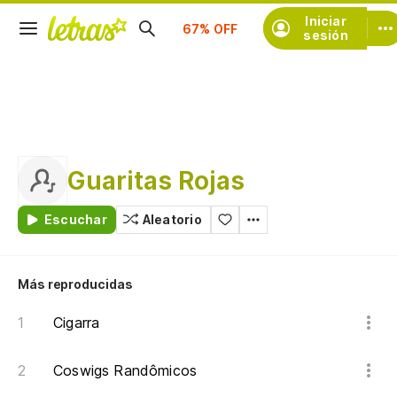
Suscríbete
Iniciar
sesión
Guaritas Rojas
Escuchar
Aleatorio
Más reproducidas
Cigarra
Coswigs Randômicos