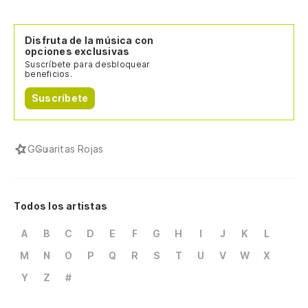
Disfruta de la música con
opciones exclusivas
Suscríbete para desbloquear
beneficios.
Suscríbete
G
Guaritas Rojas
Todos los artistas
A
B
C
D
E
F
G
H
I
J
K
L
M
N
O
P
Q
R
S
T
U
V
W
X
Y
Z
#