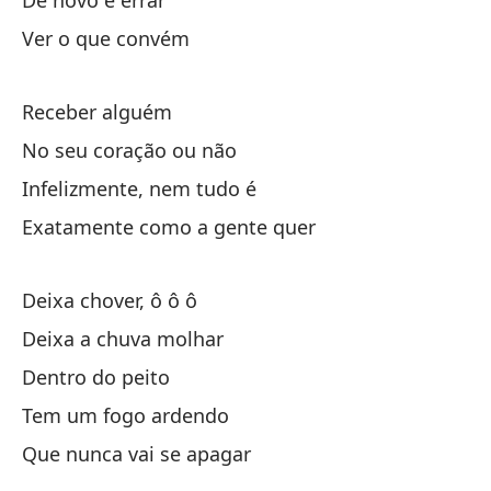
De novo e errar
Ver o que convém
De
Receber alguém
De
No seu coração ou não
Ha
Infelizmente, nem tudo é
Exatamente como a gente quer
Qu
Qu
Deixa chover, ô ô ô
Deixa a chuva molhar
De
Dentro do peito
Tem um fogo ardendo
De
Que nunca vai se apagar
De