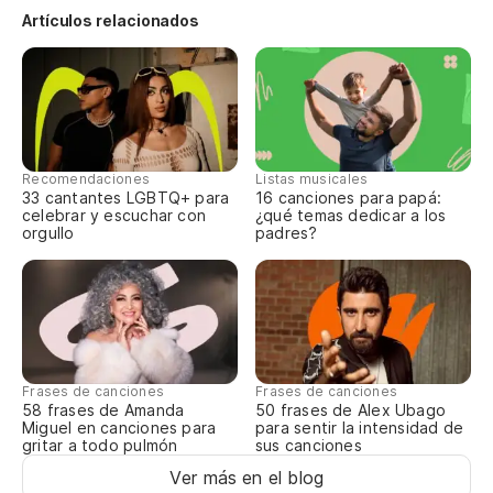
Artículos relacionados
De
Ha
Qu
Recomendaciones
Listas musicales
Qu
33 cantantes LGBTQ+ para
16 canciones para papá:
celebrar y escuchar con
¿qué temas dedicar a los
orgullo
padres?
De
De
Frases de canciones
Frases de canciones
De
58 frases de Amanda
50 frases de Alex Ubago
Miguel en canciones para
para sentir la intensidad de
gritar a todo pulmón
sus canciones
Ha
Ver más en el blog