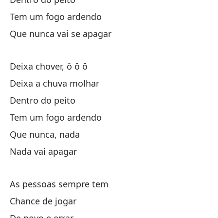
Re
Tem um fogo ardendo
Que nunca vai se apagar
En
Deixa chover, ô ô ô
De
Deixa a chuva molhar
In
Dentro do peito
E
Tem um fogo ardendo
Ex
Que nunca, nada
Nada vai apagar
As pessoas sempre tem
Chance de jogar
De