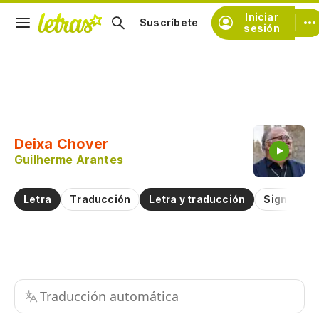
Iniciar
Suscríbete
sesión
Copiar fragmento
Copiar toda la letra
Deixa Chover
Practicar la pronunciación de
Guilherme Arantes
Comentar sobre este fragmento
Letra
Traducción
Letra y traducción
Significad
Traducción automática