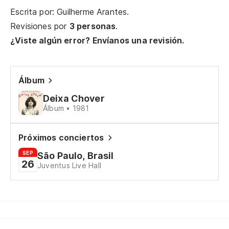
Escrita por: Guilherme Arantes.
Re
Revisiones por
3 personas
.
¿Viste algún error? Envíanos una revisión.
En
Álbum
De
Deixa Chover
In
Álbum • 1981
E
Próximos conciertos
Ex
SEP
São Paulo, Brasil
26
Juventus Live Hall
De
De