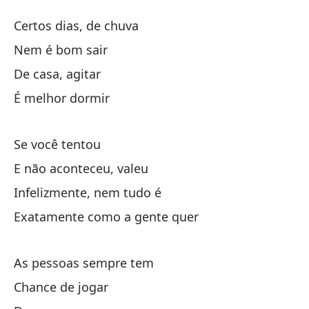
De
Certos dias, de chuva
De
Nem é bom sair
De casa, agitar
Ci
É melhor dormir
Ni
Se você tentou
De
E não aconteceu, valeu
Infelizmente, nem tudo é
Me
Exatamente como a gente quer
Si
As pessoas sempre tem
Chance de jogar
Y 