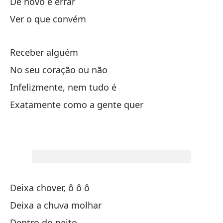
De novo e errar
De
Ver o que convém
In
Receber alguém
E
No seu coração ou não
Ex
Infelizmente, nem tudo é
Exatamente como a gente quer
La
Op
Ot
Deixa chover, ô ô ô
Ve
Deixa a chuva molhar
Dentro do peito