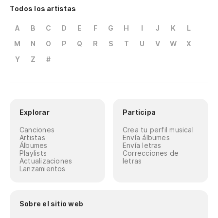
Todos los artistas
A
B
C
D
E
F
G
H
I
J
K
L
M
N
O
P
Q
R
S
T
U
V
W
X
Y
Z
#
Explorar
Participa
Canciones
Crea tu perfil musical
Artistas
Envía álbumes
Álbumes
Envía letras
Playlists
Correcciones de
Actualizaciones
letras
Lanzamientos
Sobre el sitio web