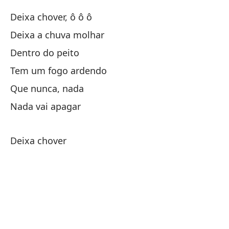
Deixa chover, ô ô ô
Ha
Deixa a chuva molhar
Dentro do peito
Qu
Tem um fogo ardendo
Na
Que nunca, nada
Nada vai apagar
La
Deixa chover
Op
Ot
Ve