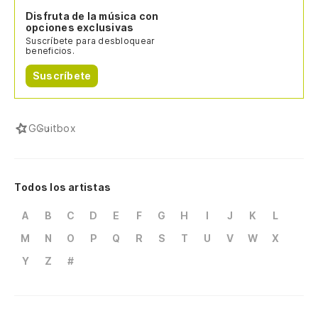
Disfruta de la música con
opciones exclusivas
Suscríbete para desbloquear
beneficios.
Suscríbete
G
Guitbox
Todos los artistas
A
B
C
D
E
F
G
H
I
J
K
L
M
N
O
P
Q
R
S
T
U
V
W
X
Y
Z
#