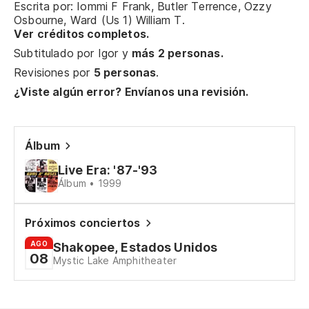
Escrita por: Iommi F Frank, Butler Terrence, Ozzy
Osbourne, Ward (Us 1) William T.
¿N
Ver créditos completos.
Do
Subtitulado por
Igor
y
más 2 personas.
Revisiones por
5 personas
.
Tú
¿Viste algún error? Envíanos una revisión.
to
Yo
Álbum
Pe
Live Era: '87-'93
Álbum • 1999
But
Próximos conciertos
Te
AGO
Shakopee, Estados Unidos
08
To
Mystic Lake Amphitheater
Si