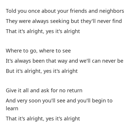
Es
Told you once about your friends and neighbors
It
They were always seeking but they'll never find
That it's alright, yes it's alright
Te
To
Where to go, where to see
Si
It's always been that way and we'll can never be
en
But it's alright, yes it's alright
Th
Give it all and ask for no return
Qu
And very soon you'll see and you'll begin to
Tha
learn
That it's alright, yes it's alright
Dó