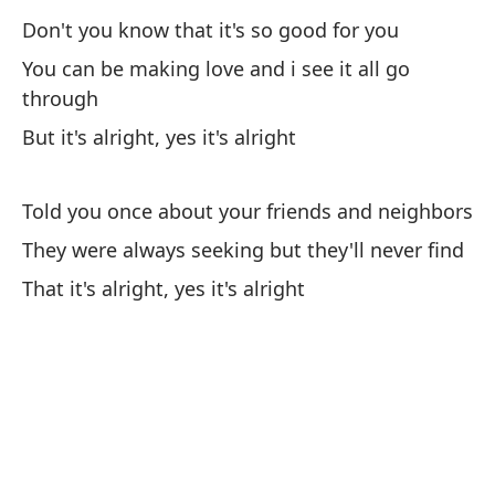
Don't you know that it's so good for you
Si
You can be making love and i see it all go
It
through
Pe
But it's alright, yes it's alright
But
Told you once about your friends and neighbors
Dá
They were always seeking but they'll never find
Gi
That it's alright, yes it's alright
Y 
An
Qu
Tha