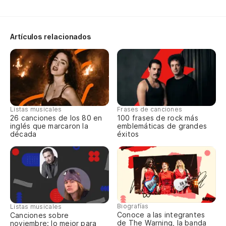
en
Th
Artículos relacionados
Qu
Tha
Listas musicales
Frases de canciones
26 canciones de los 80 en
100 frases de rock más
inglés que marcaron la
emblemáticas de grandes
década
éxitos
Biografías
Listas musicales
Conoce a las integrantes
Canciones sobre
de The Warning, la banda
noviembre: lo mejor para