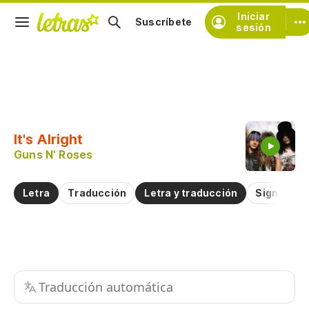
Iniciar
Suscríbete
sesión
Copiar fragmento
Copiar toda la letra
It's Alright
Practicar la pronunciación de
Guns N' Roses
Comentar sobre este fragmento
Letra
Traducción
Letra y traducción
Significad
Traducción automática