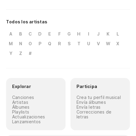
Todos los artistas
A
B
C
D
E
F
G
H
I
J
K
L
M
N
O
P
Q
R
S
T
U
V
W
X
Y
Z
#
Explorar
Participa
Canciones
Crea tu perfil musical
Artistas
Envía álbumes
Álbumes
Envía letras
Playlists
Correcciones de
Actualizaciones
letras
Lanzamientos