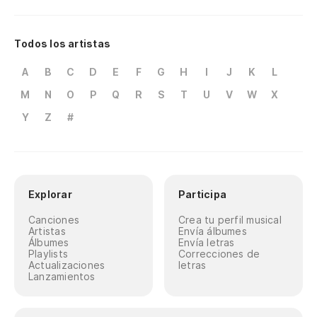
Todos los artistas
A
B
C
D
E
F
G
H
I
J
K
L
M
N
O
P
Q
R
S
T
U
V
W
X
Y
Z
#
Explorar
Participa
Canciones
Crea tu perfil musical
Artistas
Envía álbumes
Álbumes
Envía letras
Playlists
Correcciones de
Actualizaciones
letras
Lanzamientos