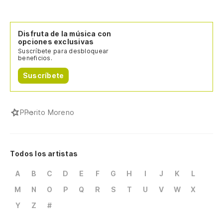
Disfruta de la música con
opciones exclusivas
Suscríbete para desbloquear
beneficios.
Suscríbete
P
Perito Moreno
Todos los artistas
A
B
C
D
E
F
G
H
I
J
K
L
M
N
O
P
Q
R
S
T
U
V
W
X
Y
Z
#