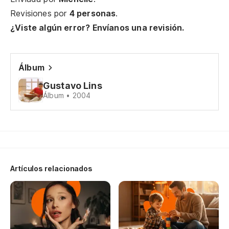
Revisiones por
4 personas
.
E 
¿Viste algún error? Envíanos una revisión.
Y 
E 
Álbum
Gustavo Lins
Yo
Álbum • 2004
So
So
So
Artículos relacionados
D
Qu