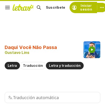
Iniciar
Suscríbete
sesión
Copiar fragmento
Copiar toda la letra
Daqui Você Não Passa
Practicar la pronunciación de
Gustavo Lins
Comentar sobre este fragmento
Letra
Traducción
Letra y traducción
Traducción automática