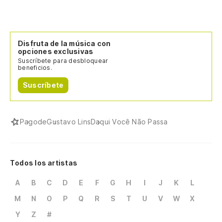
Disfruta de la música con
opciones exclusivas
Suscríbete para desbloquear
beneficios.
Suscríbete
Pagode
Gustavo Lins
Daqui Você Não Passa
Todos los artistas
A
B
C
D
E
F
G
H
I
J
K
L
M
N
O
P
Q
R
S
T
U
V
W
X
Y
Z
#