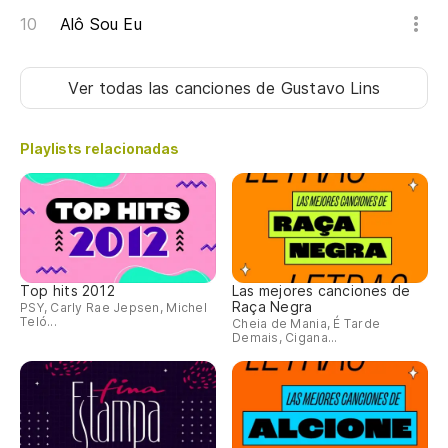
Alô Sou Eu
Ver todas las canciones
de Gustavo Lins
Playlists relacionadas
Top hits 2012
Las mejores canciones de
Raça Negra
PSY, Carly Rae Jepsen, Michel
Teló...
Cheia de Mania, É Tarde
Demais, Cigana...