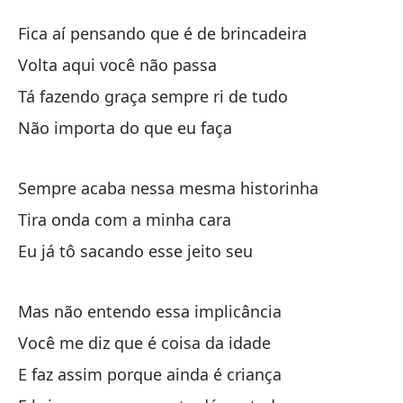
De
Fica aí pensando que é de brincadeira
D
Volta aqui você não passa
Tá fazendo graça sempre ri de tudo
Te
Não importa do que eu faça
Fi
Vu
Sempre acaba nessa mesma historinha
Tira onda com a minha cara
Te
Eu já tô sacando esse jeito seu
Tá
Mas não entendo essa implicância
No
Você me diz que é coisa da idade
Nã
E faz assim porque ainda é criança