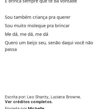
Si
E brinca sempre que te dá vontade
hi
Se
Sou também criança pra querer
Sou muito moleque pra brincar
De
Me dá, me dá, me dá
Ya
Quero um beijo seu, senão daqui você não
passa
Eu
Pe
Ma
Me
Vo
Escrita por: Leo Shanty, Luciana Browne.
Ver créditos completos.
Y 
Enviada por
Michelle
.