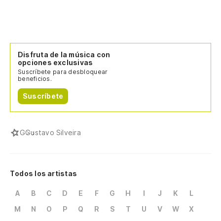
Disfruta de la música con
opciones exclusivas
Suscríbete para desbloquear
beneficios.
Suscríbete
G
Gustavo Silveira
Todos los artistas
A
B
C
D
E
F
G
H
I
J
K
L
M
N
O
P
Q
R
S
T
U
V
W
X