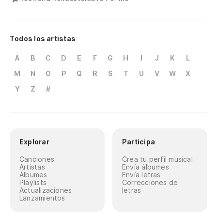
Todos los artistas
A
B
C
D
E
F
G
H
I
J
K
L
M
N
O
P
Q
R
S
T
U
V
W
X
Y
Z
#
Explorar
Participa
Canciones
Crea tu perfil musical
Artistas
Envía álbumes
Álbumes
Envía letras
Playlists
Correcciones de
Actualizaciones
letras
Lanzamientos