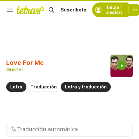
Iniciar
Suscríbete
sesión
Copiar fragmento
Copiar toda la letra
Love For Me
Practicar la pronunciación de
Guster
Comentar sobre este fragmento
Letra
Traducción
Letra y traducción
Traducción automática