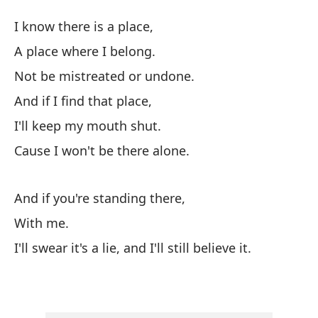
A
I know there is a place,
L
A place where I belong.
Not be mistreated or undone.
Sé
And if I find that place,
Un
I'll keep my mouth shut.
A 
Cause I won't be there alone.
No
And if you're standing there,
No
With me.
Y 
I'll swear it's a lie, and I'll still believe it.
Ma
I'