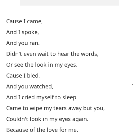
Po
Cause I came,
Ca
And I spoke,
And you ran.
Y 
Didn't even wait to hear the words,
C
Or see the look in my eyes.
Cause I bled,
Ju
And you watched,
I'l
And I cried myself to sleep.
Came to wipe my tears away but you,
Couldn't look in my eyes again.
Because of the love for me.