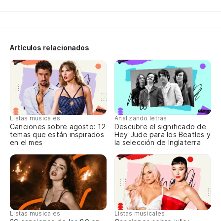
C
Ju
Artículos relacionados
I'l
Po
Y 
Listas musicales
Analizando letras
Canciones sobre agosto: 12
Descubre el significado de
temas que están inspirados
Hey Jude para los Beatles y
Y 
en el mes
la selección de Inglaterra
Ni
pa
Di
Listas musicales
Listas musicales