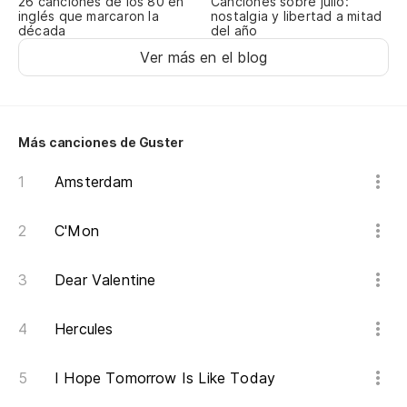
Canciones sobre julio:
26 canciones de los 80 en
O 
nostalgia y libertad a mitad
inglés que marcaron la
del año
década
Or
Ver más en el blog
Po
Y 
Más canciones de Guster
Amsterdam
Y 
An
C'Mon
Vi
Dear Valentine
Ca
Hercules
No
I Hope Tomorrow Is Like Today
Co