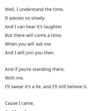
Po
Well, I understand the time,
It passes so slowly.
Y 
And I can hear it's laughter.
Y 
But there will come a time,
When you will ask me.
Ni
And I will join you then.
pa
Di
And if you're standing there,
O 
With me.
Or
I'll swear it's a lie, and I'll still believe it.
Po
Cause I came,