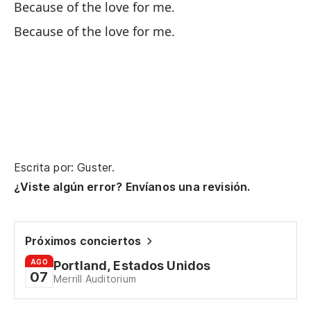
Because of the love for me.
Pa
Because of the love for me.
Y 
An
Pe
Bu
Escrita por: Guster.
Cu
¿Viste algún error? Envíanos una revisión.
Y 
Próximos conciertos
AGO
Portland, Estados Unidos
07
Y 
Merrill Auditorium