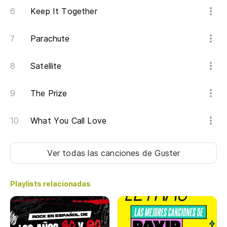
Keep It Together
Po
Parachute
Po
Satellite
Po
The Prize
Po
What You Call Love
Po
Ver todas las canciones
de Guster
Po
Playlists relacionadas