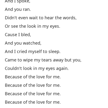
And I spoke,
Y 
And you ran.
Y 
Didn't even wait to hear the words,
An
Or see the look in my eyes.
Cause I bled,
Vi
And you watched,
Ca
And I cried myself to sleep.
No
Came to wipe my tears away but you,
Co
Couldn't look in my eyes again.
Because of the love for me.
Po
Because of the love for me.
Because of the love for me.
Bu
Because of the love for me.
We