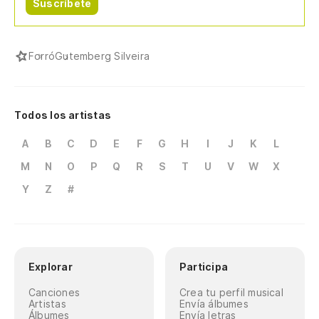
Suscríbete
Forró
Gutemberg Silveira
Todos los artistas
A
B
C
D
E
F
G
H
I
J
K
L
M
N
O
P
Q
R
S
T
U
V
W
X
Y
Z
#
Explorar
Participa
Canciones
Crea tu perfil musical
Artistas
Envía álbumes
Álbumes
Envía letras