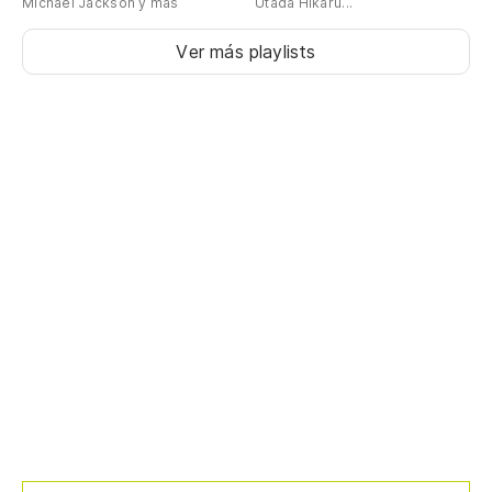
Michael Jackson y más
Utada Hikaru...
Ver más playlists