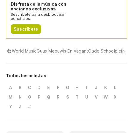
Disfruta de la música con
opciones exclusivas
Suscríbete para desbloquear
beneficios.
Suscríbete
World Music
Guus Meeuwis En Vagant
Oude Schoolplein
Todos los artistas
A
B
C
D
E
F
G
H
I
J
K
L
M
N
O
P
Q
R
S
T
U
V
W
X
Y
Z
#