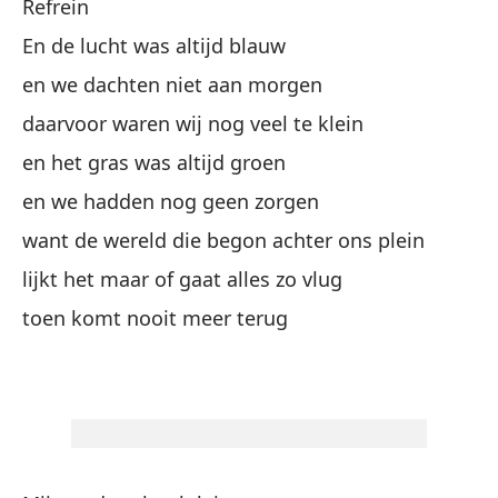
Refrein
en
En de lucht was altijd blauw
si
en we dachten niet aan morgen
daarvoor waren wij nog veel te klein
kw
en het gras was altijd groen
nu
en we hadden nog geen zorgen
want de wereld die begon achter ons plein
un
lijkt het maar of gaat alles zo vlug
aq
toen komt nooit meer terug
hi
mi
mi