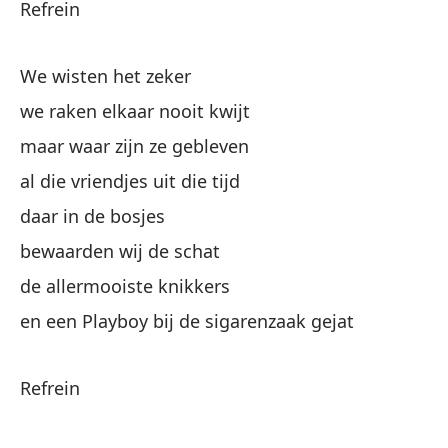
Refrein
en
po
We wisten het zeker
pa
we raken elkaar nooit kwijt
wa
maar waar zijn ze gebleven
pa
al die vriendjes uit die tijd
li
daar in de bosjes
bewaarden wij de schat
es
de allermooiste knikkers
en een Playboy bij de sigarenzaak gejat
Refrein
Mi