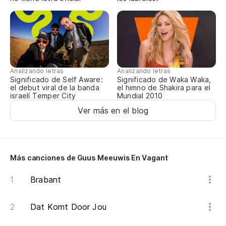
ve
me
di
Analizando letras
Analizando letras
ze
Significado de Self Aware:
Significado de Waka Waka,
el debut viral de la banda
el himno de Shakira para el
israelí Temper City
Mundial 2010
de
Ver más en el blog
ik
en
Más canciones de Guus Meeuwis En Vagant
in
Brabant
Co
Dat Komt Door Jou