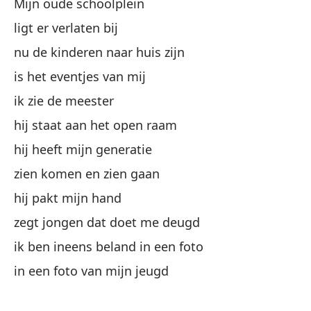
Mijn oude schoolplein
Co
ligt er verlaten bij
nu de kinderen naar huis zijn
Y 
is het eventjes van mij
En
ik zie de meester
y 
hij staat aan het open raam
en
hij heeft mijn generatie
zien komen en zien gaan
ér
hij pakt mijn hand
da
zegt jongen dat doet me deugd
y 
ik ben ineens beland in een foto
en
in een foto van mijn jeugd
y 