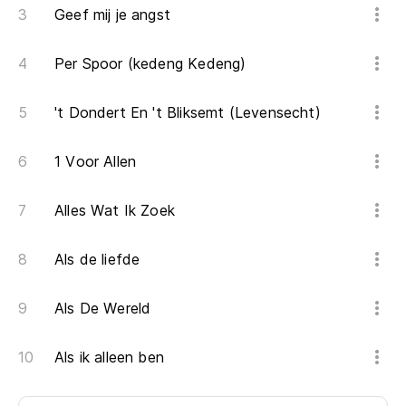
Geef mij je angst
Es
Per Spoor (kedeng Kedeng)
nu
't Dondert En 't Bliksemt (Levensecht)
pe
1 Voor Allen
to
Alles Wat Ik Zoek
al 
al
Als de liefde
Als De Wereld
gu
Als ik alleen ben
la