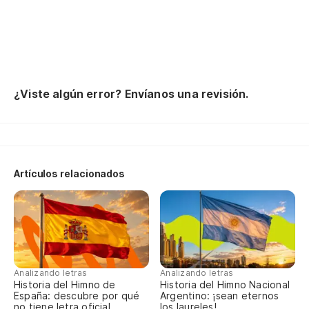
es
ah
¿Viste algún error? Envíanos una revisión.
nu
es
ve
Artículos relacionados
pa
hi
ha
Analizando letras
Analizando letras
Historia del Himno de
Historia del Himno Nacional
España: descubre por qué
Argentino: ¡sean eternos
no tiene letra oficial
los laureles!