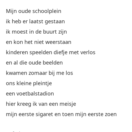
Vi
Mijn oude schoolplein
Ou
ik heb er laatst gestaan
ik moest in de buurt zijn
Mi
en kon het niet weerstaan
es
kinderen speelden diefje met verlos
en al die oude beelden
te
kwamen zomaar bij me los
ons kleine pleintje
y 
een voetbalstadion
lo
hier kreeg ik van een meisje
mijn eerste sigaret en toen mijn eerste zoen
ki
y 