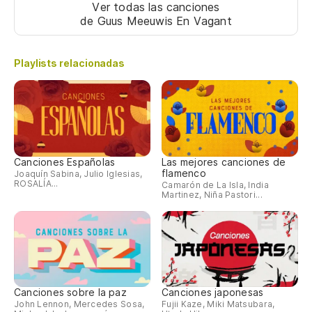
Ver todas las canciones
y 
de Guus Meeuwis En Vagant
en
Playlists relacionadas
Co
Canciones Españolas
Las mejores canciones de
flamenco
Joaquín Sabina, Julio Iglesias,
ROSALÍA...
Camarón de La Isla, India
Martinez, Niña Pastori...
Canciones sobre la paz
Canciones japonesas
John Lennon, Mercedes Sosa,
Fujii Kaze, Miki Matsubara,