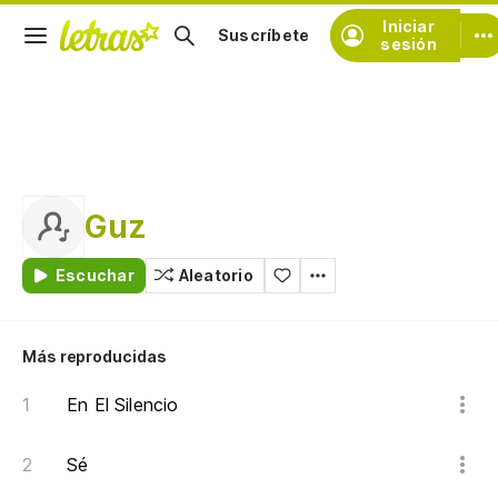
Iniciar
Suscríbete
sesión
Guz
Escuchar
Aleatorio
Más reproducidas
En El Silencio
Sé