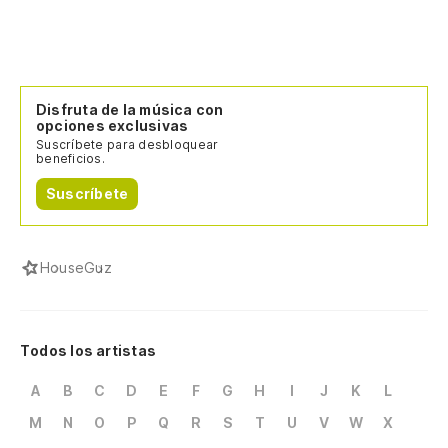
Disfruta de la música con
opciones exclusivas
Suscríbete para desbloquear
beneficios.
Suscríbete
House
Guz
Todos los artistas
A
B
C
D
E
F
G
H
I
J
K
L
M
N
O
P
Q
R
S
T
U
V
W
X