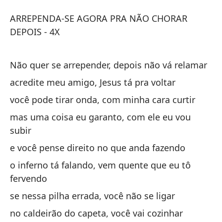
Ar
ARREPENDA-SE AGORA PRA NÃO CHORAR
A
DEPOIS - 4X
A
Não quer se arrepender, depois não vá relamar
DE
acredite meu amigo, Jesus tá pra voltar
AR
você pode tirar onda, com minha cara curtir
4X
mas uma coisa eu garanto, com ele eu vou
subir
No
qu
e você pense direito no que anda fazendo
Nã
o inferno tá falando, vem quente que eu tô
fervendo
cr
se nessa pilha errada, você não se ligar
ac
no caldeirão do capeta, você vai cozinhar