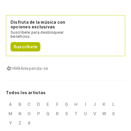
Disfruta de la música con
opciones exclusivas
Suscríbete para desbloquear
beneficios.
Suscríbete
H
H9
Arrependa-se
Todos los artistas
A
B
C
D
E
F
G
H
I
J
K
L
M
N
O
P
Q
R
S
T
U
V
W
X
Y
Z
#