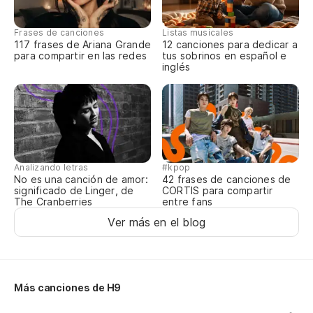
na
Frases de canciones
Listas musicales
y 
117 frases de Ariana Grande
12 canciones para dedicar a
para compartir en las redes
tus sobrinos en español e
inglés
da
C
Da
Analizando letras
#kpop
No es una canción de amor:
42 frases de canciones de
significado de Linger, de
CORTIS para compartir
Dê
The Cranberries
entre fans
Ver más en el blog
ma
as
es
Más canciones de H9