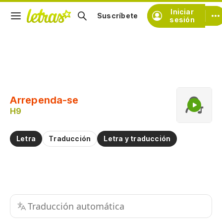
Iniciar
Suscríbete
sesión
Copiar fragmento
Copiar toda la letra
Arrependa-se
Practicar la pronunciación de
H9
Comentar sobre este fragmento
Letra
Traducción
Letra y traducción
Traducción automática