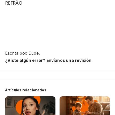
REFRÃO
e 
aú
ai
ba
da
Escrita por: Dude.
¿Viste algún error? Envíanos una revisión.
pe
de
ca
Artículos relacionados
ca
en