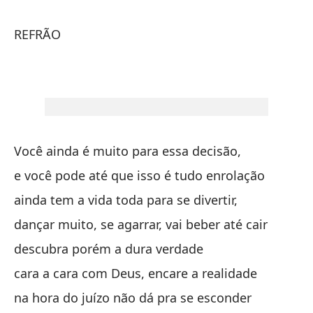
pu
ap
REFRÃO
vo
pe
ma
Você ainda é muito para essa decisão,
y 
e você pode até que isso é tudo enrolação
e 
ainda tem a vida toda para se divertir,
el
dançar muito, se agarrar, vai beber até cair
hi
descubra porém a dura verdade
o 
cara a cara com Deus, encare a realidade
si
na hora do juízo não dá pra se esconder