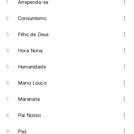
es
Arrependa-se
ar
Consumismo
ar
Filho de Deus
ar
Hora Nona
do
la
Humanidade
o 
Mano Louco
no
Maranata
nã
Pai Nosso
Je
Je
Paz