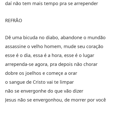
se
daí não tem mais tempo pra se arrepender
en
REFRÃO
no
Dê uma bicuda no diabo, abandone o mundão
C
assassine o velho homem, mude seu coração
esse é o dia, essa é a hora, esse é o lugar
arrependa-se agora, pra depois não chorar
dobre os joelhos e começe a orar
o sangue de Cristo vai te limpar
To
não se envergonhe do que vão dizer
Vo
Jesus não se envergonhou, de morrer por você
y 
ch