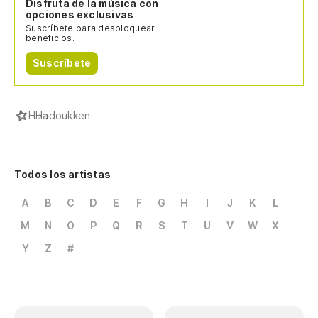
Disfruta de la música con
opciones exclusivas
Suscríbete para desbloquear
beneficios.
Suscríbete
H
Hadoukken
Todos los artistas
A
B
C
D
E
F
G
H
I
J
K
L
M
N
O
P
Q
R
S
T
U
V
W
X
Y
Z
#