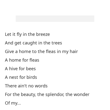
St
Da
Let it fly in the breeze
And get caught in the trees
Lo
Give a home to the fleas in my hair
Sh
A home for fleas
Aq
A hive for bees
A nest for birds
Po
There ain't no words
Ev
For the beauty, the splendor, the wonder
Of my...
Ca