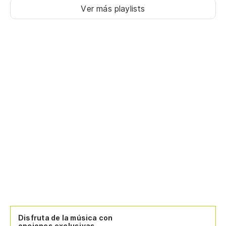
Ver más playlists
Mi
ca
My 
Mu
Mi
Lo
Mi
Mi
ca
My 
Disfruta de la música con
opciones exclusivas