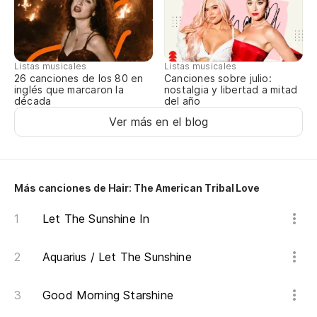
Th
Listas musicales
Listas musicales
Ha
Canciones sobre julio:
26 canciones de los 80 en
nostalgia y libertad a mitad
inglés que marcaron la
del año
década
Ha
Ver más en el blog
Qu
Más canciones de Hair: The American Tribal Love
Ha
Let The Sunshine In
Se
Aquarius / Let The Sunshine
Va
Good Morning Starshine
Th