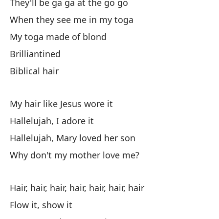
They'll be ga ga at the go go
Fo
When they see me in my toga
My toga made of blond
De
Brilliantined
Biblical hair
Ca
ca
My hair like Jesus wore it
Hai
Hallelujah, I adore it
Mu
Hallelujah, Mary loved her son
Why don't my mother love me?
Mi
Lo
Hair, hair, hair, hair, hair, hair, hair
Mi
Flow it, show it