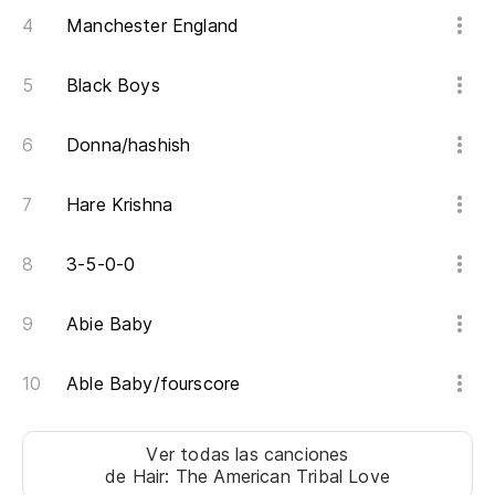
Manchester England
Cu
Black Boys
Wh
Donna/hashish
Mi
Hare Krishna
Br
3-5-0-0
Ca
Abie Baby
Mi
Able Baby/fourscore
My
Al
Ver todas las canciones
de Hair: The American Tribal Love