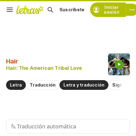
Iniciar
Suscríbete
sesión
Copiar fragmento
Copiar toda la letra
Hair
Practicar la pronunciación de
Hair: The American Tribal Love
Comentar sobre este fragmento
Letra
Traducción
Letra y traducción
Significad
Traducción automática