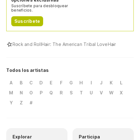
Mu
Suscríbete para desbloquear
beneficios.
Mi
Suscríbete
Lo
Rock and Roll
Hair: The American Tribal Love
Hair
Mi
Todos los artistas
A
B
C
D
E
F
G
H
I
J
K
L
M
N
O
P
Q
R
S
T
U
V
W
X
Y
Z
#
Explorar
Participa