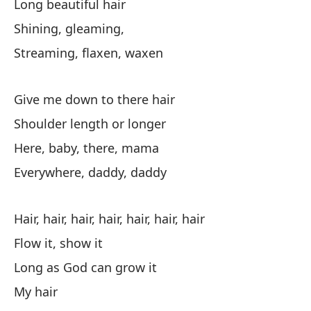
Long beautiful hair
Shining, gleaming,
No
Streaming, flaxen, waxen
No
Give me down to there hair
Co
Shoulder length or longer
Li
Here, baby, there, mama
Everywhere, daddy, daddy
Qu
Hair, hair, hair, hair, hair, hair, hair
Da
Flow it, show it
Long as God can grow it
Pe
My hair
Br