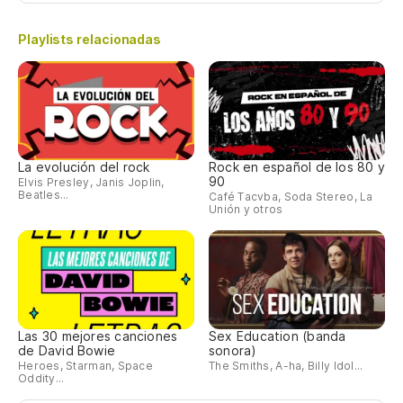
Al
Playlists relacionadas
Ha
¿P
Wh
La evolución del rock
Rock en español de los 80 y
90
Elvis Presley, Janis Joplin,
Ca
Beatles...
Café Tacvba, Soda Stereo, La
Unión y otros
ca
Hai
Mu
Las 30 mejores canciones
Sex Education (banda
Mi
de David Bowie
sonora)
Heroes, Starman, Space
The Smiths, A-ha, Billy Idol...
Lo
Oddity...