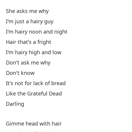
Pe
She asks me why
Ha
I'm just a hairy guy
I'm hairy noon and night
El
Hair that's a fright
Só
I'm hairy high and low
Don't ask me why
Es
Don't know
I'
It's not for lack of bread
Like the Grateful Dead
Ca
Darling
So
Gimme head with hair
No