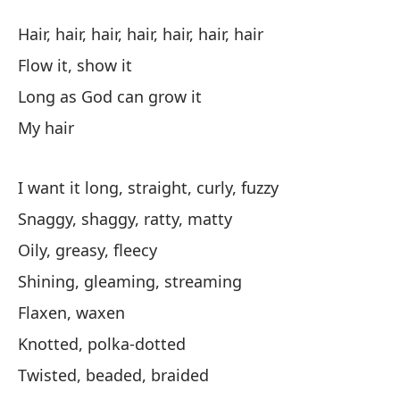
ca
Hair, hair, hair, hair, hair, hair, hair
Hai
Flow it, show it
Mu
Long as God can grow it
My hair
Mi
Lo
I want it long, straight, curly, fuzzy
Snaggy, shaggy, ratty, matty
Mi
Oily, greasy, fleecy
Shining, gleaming, streaming
Flaxen, waxen
Knotted, polka-dotted
Twisted, beaded, braided
De