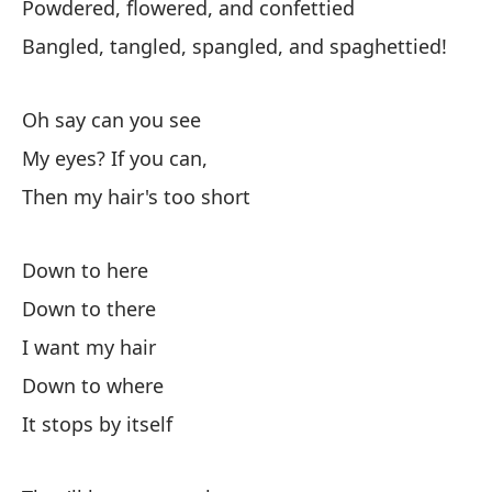
Powdered, flowered, and confettied
Y 
Bangled, tangled, spangled, and spaghettied!
An
Oh say can you see
Da
My eyes? If you can,
Gi
Then my hair's too short
Un
Down to here
Un
Down to there
I want my hair
Un
Down to where
No
It stops by itself
Po