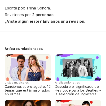
Tr
Escrita por: Trilha Sonora.
Tw
Revisiones por
2 personas
.
¿Viste algún error? Envíanos una revisión.
Em
Po
¡E
Artículos relacionados
es
Ba
Oh
Listas musicales
Analizando letras
Canciones sobre agosto: 12
Descubre el significado de
temas que están inspirados
Hey Jude para los Beatles y
¿M
en el mes
la selección de Inglaterra
En