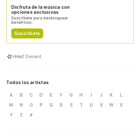
Disfruta de la música con
opciones exclusivas
Suscríbete para desbloquear
beneficios.
Suscríbete
H
Half Decent
Todos los artistas
A
B
C
D
E
F
G
H
I
J
K
L
M
N
O
P
Q
R
S
T
U
V
W
X
Y
Z
#