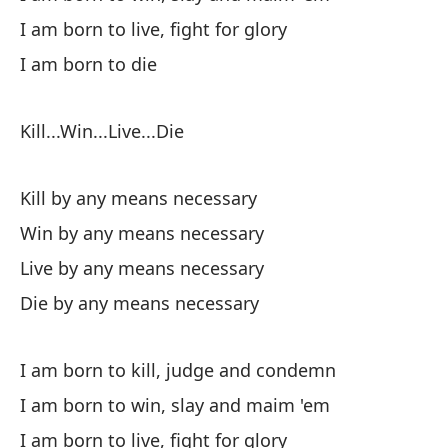
I am born to live, fight for glory
Un
I am born to die
Po
Ca
Kill...Win...Live...Die
Ve
Kill by any means necessary
Co
Win by any means necessary
Live by any means necessary
Si
Die by any means necessary
Fe
So
I am born to kill, judge and condemn
I'
I am born to win, slay and maim 'em
I am born to live, fight for glory