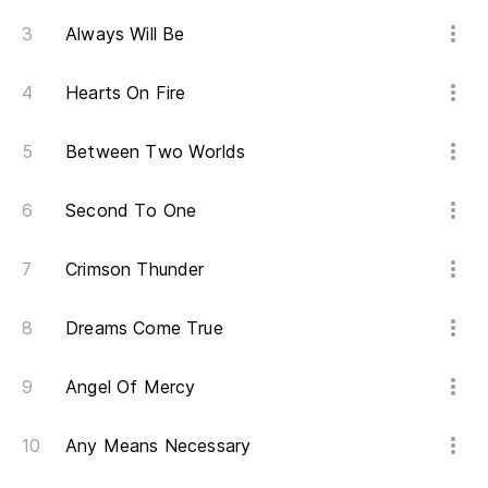
Na
Always Will Be
I 
Hearts On Fire
Na
Between Two Worlds
I 
Na
Second To One
I 
Crimson Thunder
Na
Dreams Come True
I 
Angel Of Mercy
Any Means Necessary