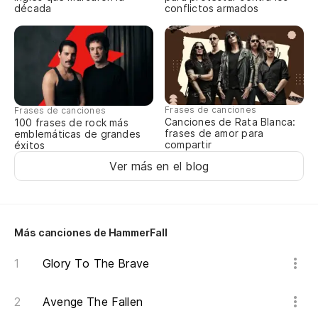
década
conflictos armados
Ma
Ma
Ki
Frases de canciones
Frases de canciones
Canciones de Rata Blanca:
100 frases de rock más
frases de amor para
emblemáticas de grandes
Ga
compartir
éxitos
Wi
Ver más en el blog
Vi
Li
Más canciones de HammerFall
Mo
Glory To The Brave
Di
Avenge The Fallen