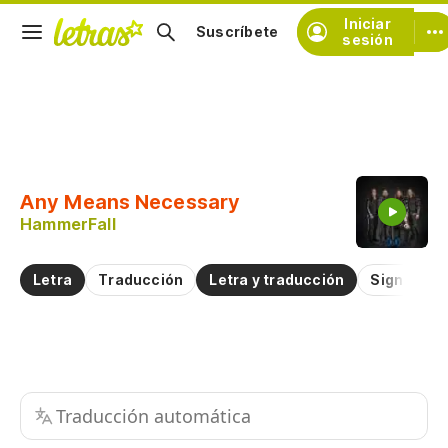
Iniciar
Suscríbete
sesión
Copiar fragmento
Copiar toda la letra
Any Means Necessary
Practicar la pronunciación de
HammerFall
Comentar sobre este fragmento
Letra
Traducción
Letra y traducción
Significad
Traducción automática