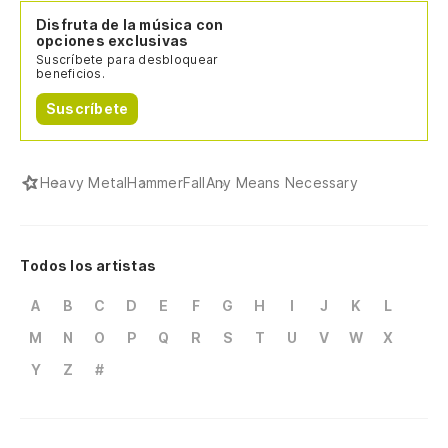
Disfruta de la música con
opciones exclusivas
Suscríbete para desbloquear
beneficios.
Suscríbete
Heavy Metal
HammerFall
Any Means Necessary
Todos los artistas
A
B
C
D
E
F
G
H
I
J
K
L
M
N
O
P
Q
R
S
T
U
V
W
X
Y
Z
#