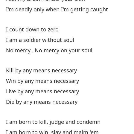
I'm deadly only when I'm getting caught
Ga
Wi
I count down to zero
Vi
I am a soldier without soul
No mercy...No mercy on your soul
Li
Mo
Kill by any means necessary
Di
Win by any means necessary
Live by any means necessary
Die by any means necessary
I am born to kill, judge and condemn
No
I am born to win, slay and maim 'em