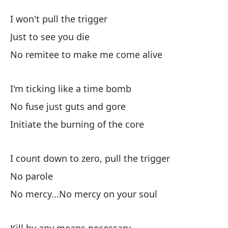
Cu
I won't pull the trigger
A
Just to see you die
No remitee to make me come alive
No
I'm ticking like a time bomb
Só
No fuse just guts and gore
Ni
Initiate the burning of the core
No
I count down to zero, pull the trigger
Es
No parole
I'
No mercy...No mercy on your soul
No