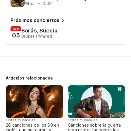
Álbum • 2009
Mo
Próximos conciertos
Di
SEP
Borås, Suecia
05
Bruket i Wiared
Na
I 
Na
Artículos relacionados
I 
Na
I 
Na
Listas musicales
Listas musicales
26 canciones de los 80 en
Canciones sobre la guerra
inglés que marcaron la
para protestar contra los