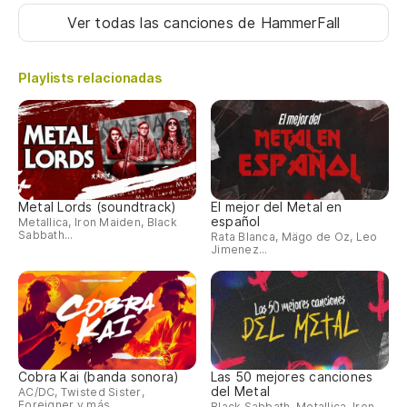
Ver todas las canciones
de HammerFall
Playlists relacionadas
Metal Lords (soundtrack)
El mejor del Metal en
español
Metallica, Iron Maiden, Black
Sabbath...
Rata Blanca, Mägo de Oz, Leo
Jimenez...
Cobra Kai (banda sonora)
Las 50 mejores canciones
del Metal
AC/DC, Twisted Sister,
Foreigner y más
Black Sabbath, Metallica, Iron