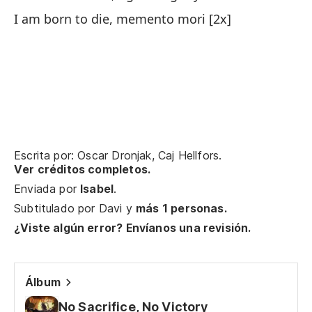
Cu
I am born to die, memento mori [2x]
So
Si
No
Escrita por: Oscar Dronjak, Caj Hellfors.
Ma
Ver créditos completos.
Enviada por
Isabel
.
Ki
Subtitulado por
Davi
y
más 1 personas.
Ga
¿Viste algún error? Envíanos una revisión.
Wi
Álbum
Vi
No Sacrifice, No Victory
Li