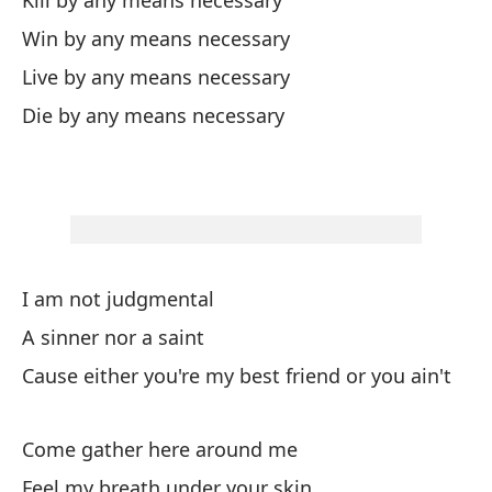
Kill by any means necessary
No
Win by any means necessary
In
Live by any means necessary
In
Die by any means necessary
Cu
I 
Si
I am not judgmental
Si
A sinner nor a saint
Cause either you're my best friend or you ain't
No
Ma
Come gather here around me
Feel my breath under your skin
Ki