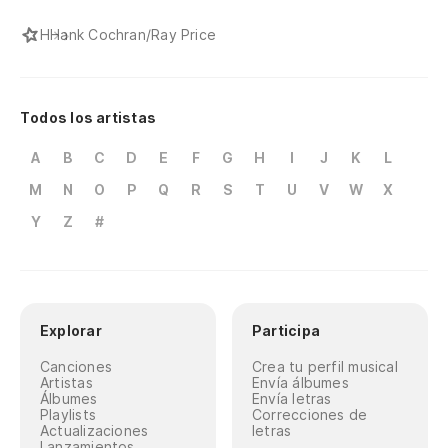
H
Hank Cochran/Ray Price
Todos los artistas
A
B
C
D
E
F
G
H
I
J
K
L
M
N
O
P
Q
R
S
T
U
V
W
X
Y
Z
#
Explorar
Participa
Canciones
Crea tu perfil musical
Artistas
Envía álbumes
Álbumes
Envía letras
Playlists
Correcciones de
Actualizaciones
letras
Lanzamientos