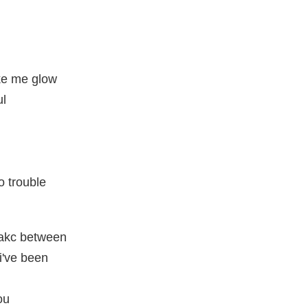
ke me glow
ul
o trouble
bakc between
i've been
ou