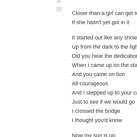
Corregir
Desplazamiento
automático
Closer than a girl can get t
If she hasn't yet got in it
It started out like any show
Up from the dark to the li
Did you hear the dedicatio
When I came up on the st
And you came on lion
All courageous
And I stepped up to your 
Just to see if we would go
I crossed the bridge
I thought you'd know
Now my sun is up