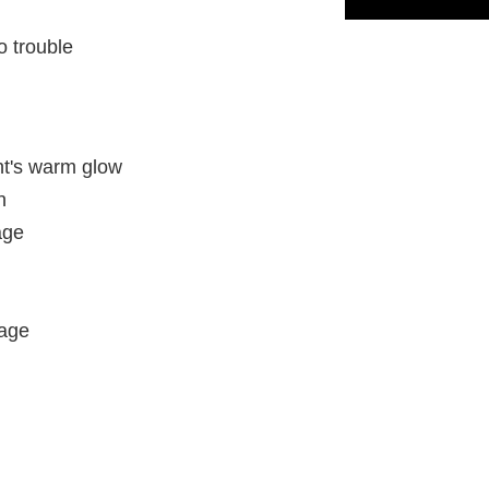
o trouble
ght's warm glow
n
age
cage