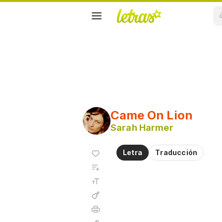
Came On Lion
Sarah Harmer
Agregar
Letra
Traducción
a
Agregar
favoritos
a
Tamaño
playlist
de la
fuente
Acordes
Imprimir