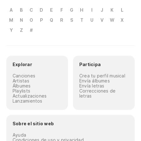
A
B
C
D
E
F
G
H
I
J
K
L
M
N
O
P
Q
R
S
T
U
V
W
X
Y
Z
#
Explorar
Participa
Canciones
Crea tu perfil musical
Artistas
Envía álbumes
Álbumes
Envía letras
Playlists
Correcciones de
Actualizaciones
letras
Lanzamientos
Sobre el sitio web
Ayuda
Condiciones de uso y privacidad