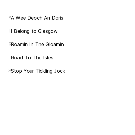
A
A Wee Deoch An Doris
I
I Belong to Glasgow
R
Roamin In The Gloamin
Road To The Isles
S
Stop Your Tickling Jock