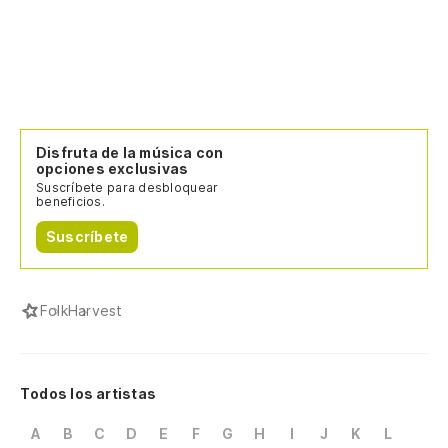
Disfruta de la música con
opciones exclusivas
Suscríbete para desbloquear
beneficios.
Suscríbete
Folk
Harvest
Todos los artistas
A
B
C
D
E
F
G
H
I
J
K
L