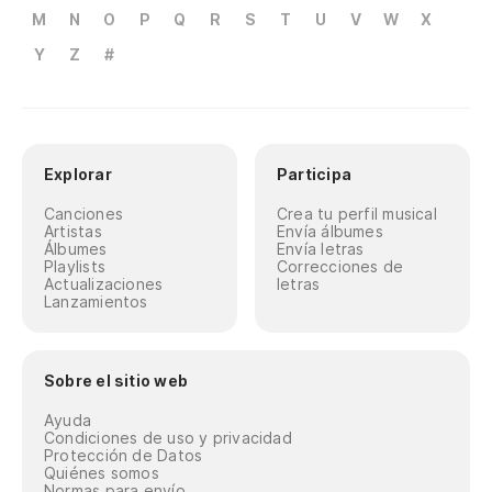
M
N
O
P
Q
R
S
T
U
V
W
X
Y
Z
#
Explorar
Participa
Canciones
Crea tu perfil musical
Artistas
Envía álbumes
Álbumes
Envía letras
Playlists
Correcciones de
Actualizaciones
letras
Lanzamientos
Sobre el sitio web
Ayuda
Condiciones de uso y privacidad
Protección de Datos
Quiénes somos
Normas para envío