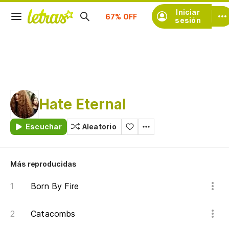
Iniciar
Suscríbete
sesión
Hate Eternal
Escuchar
Aleatorio
Más reproducidas
Born By Fire
Catacombs