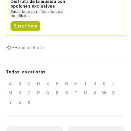
Disfruta de la música con
opciones exclusivas
Suscríbete para desbloquear
beneficios.
Suscríbete
H
Head of State
Todos los artistas
A
B
C
D
E
F
G
H
I
J
K
L
M
N
O
P
Q
R
S
T
U
V
W
X
Y
Z
#