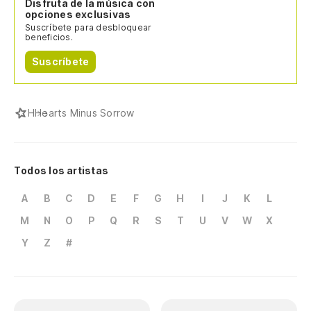
Disfruta de la música con
opciones exclusivas
Suscríbete para desbloquear
beneficios.
Suscríbete
H
Hearts Minus Sorrow
Todos los artistas
A
B
C
D
E
F
G
H
I
J
K
L
M
N
O
P
Q
R
S
T
U
V
W
X
Y
Z
#