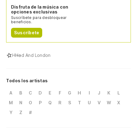
Disfruta de la música con
opciones exclusivas
Suscríbete para desbloquear
beneficios.
Suscríbete
H
Hed And London
Todos los artistas
A
B
C
D
E
F
G
H
I
J
K
L
M
N
O
P
Q
R
S
T
U
V
W
X
Y
Z
#