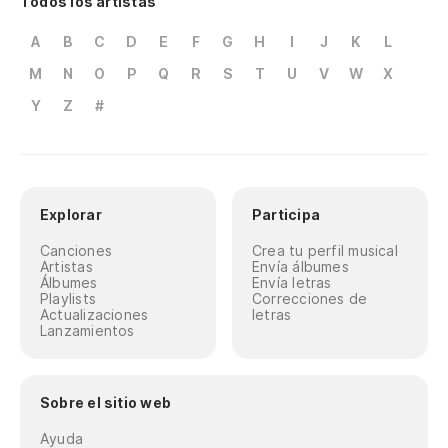
Todos los artistas
A
B
C
D
E
F
G
H
I
J
K
L
M
N
O
P
Q
R
S
T
U
V
W
X
Y
Z
#
Explorar
Participa
Canciones
Crea tu perfil musical
Artistas
Envía álbumes
Álbumes
Envía letras
Playlists
Correcciones de
Actualizaciones
letras
Lanzamientos
Sobre el sitio web
Ayuda