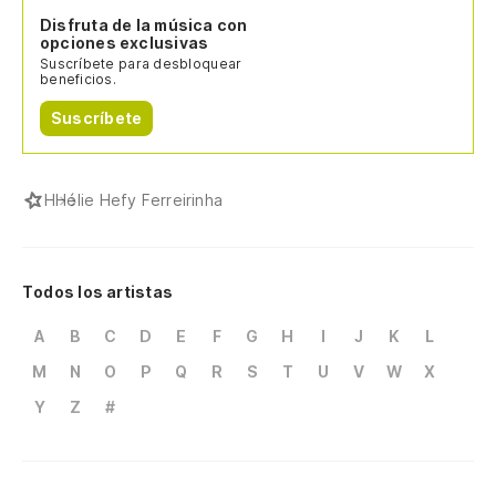
Disfruta de la música con
opciones exclusivas
Suscríbete para desbloquear
beneficios.
Suscríbete
H
Hélie Hefy Ferreirinha
Todos los artistas
A
B
C
D
E
F
G
H
I
J
K
L
M
N
O
P
Q
R
S
T
U
V
W
X
Y
Z
#