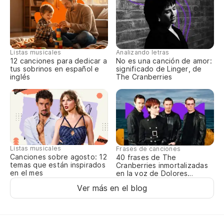
el
th
qu
Listas musicales
Analizando letras
12 canciones para dedicar a
No es una canción de amor:
i 
tus sobrinos en español e
significado de Linger, de
inglés
The Cranberries
ac
i'
a 
Listas musicales
Frases de canciones
on
Canciones sobre agosto: 12
40 frases de The
temas que están inspirados
Cranberries inmortalizadas
en el mes
en la voz de Dolores
ci
O’Riordan
Ver más en el blog
i 
me