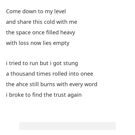
Ca
Come down to my level
S
and share this cold with me
the space once filled heavy
Ba
with loss now lies empty
y 
i tried to run but i got stung
an
a thousand times rolled into onee
el
the ahce still burns with every word
th
i broke to find the trust again
ah
in