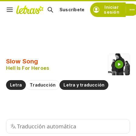
Iniciar
Suscríbete
sesión
Copiar fragmento
Copiar toda la letra
Slow Song
Practicar la pronunciación de
Hell Is For Heroes
Comentar sobre este fragmento
Letra
Traducción
Letra y traducción
Traducción automática