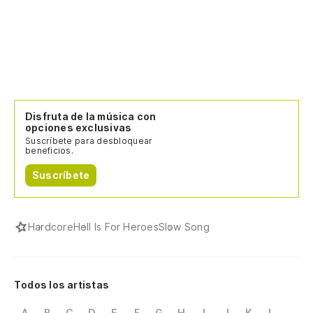
Disfruta de la música con
opciones exclusivas
Suscríbete para desbloquear
beneficios.
Suscríbete
Hardcore
Hell Is For Heroes
Slow Song
Todos los artistas
A
B
C
D
E
F
G
H
I
J
K
L