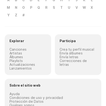
M
N
O
P
Q
R
S
T
U
V
W
X
Y
Z
#
Explorar
Participa
Canciones
Crea tu perfil musical
Artistas
Envía álbumes
Álbumes
Envía letras
Playlists
Correcciones de
Actualizaciones
letras
Lanzamientos
Sobre el sitio web
Ayuda
Condiciones de uso y privacidad
Protección de Datos
Quiénes somos