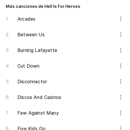
Más canciones de Hell Is For Heroes
it
Arcades
me
Between Us
Burning Lafayette
Cut Down
Disconnector
Discos And Casinos
Few Against Many
Five Kids Go