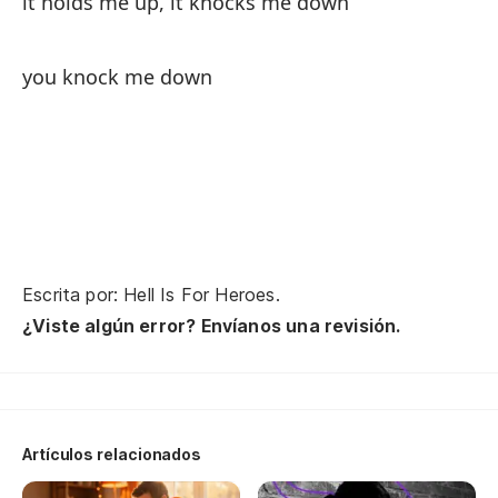
it holds me up, it knocks me down
y 
you knock me down
an
sa
y 
an
Escrita por: Hell Is For Heroes.
in
¿Viste algún error? Envíanos una revisión.
i 
mi
Artículos relacionados
a 