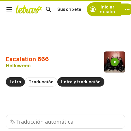
Iniciar
Suscríbete
sesión
Copiar fragmento
Copiar toda la letra
Escalation 666
Practicar la pronunciación de
Helloween
Comentar sobre este fragmento
Letra
Traducción
Letra y traducción
Traducción automática