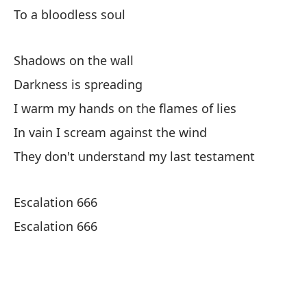
To a bloodless soul
No
Th
Shadows on the wall
Darkness is spreading
I warm my hands on the flames of lies
In vain I scream against the wind
They don't understand my last testament
Es
Escalation 666
Es
Escalation 666
En
Ca