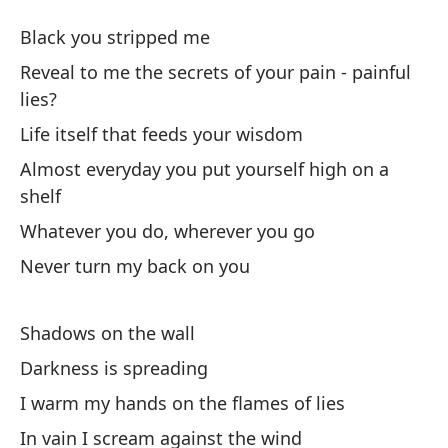
Es
Black you stripped me
Es
Reveal to me the secrets of your pain - painful
lies?
Ne
Life itself that feeds your wisdom
Almost everyday you put yourself high on a
Re
shelf
do
Whatever you do, wherever you go
Re
Never turn my back on you
La
Li
Shadows on the wall
Darkness is spreading
Ca
I warm my hands on the flames of lies
Al
In vain I scream against the wind