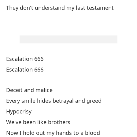
Ha
They don't understand my last testament
Wh
Nu
So
Escalation 666
Escalation 666
La
Da
Deceit and malice
Ca
Every smile hides betrayal and greed
I 
Hypocrisy
We've been like brothers
En
Now I hold out my hands to a blood
In