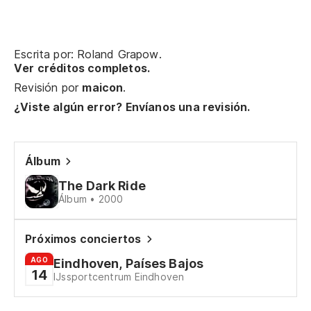
Ev
Hi
Escrita por: Roland Grapow.
Ver créditos completos.
Revisión por
maicon
.
H
¿Viste algún error? Envíanos una revisión.
We
Ah
Álbum
No
The Dark Ride
Álbum • 2000
A 
Próximos conciertos
AGO
So
Eindhoven, Países Bajos
14
IJssportcentrum Eindhoven
La