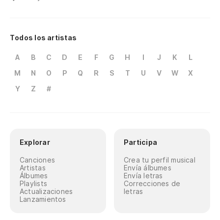
Todos los artistas
A
B
C
D
E
F
G
H
I
J
K
L
M
N
O
P
Q
R
S
T
U
V
W
X
Y
Z
#
Explorar
Participa
Canciones
Crea tu perfil musical
Artistas
Envía álbumes
Álbumes
Envía letras
Playlists
Correcciones de
Actualizaciones
letras
Lanzamientos