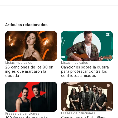
Da
Ca
Artículos relacionados
I 
En
In
Listas musicales
Listas musicales
No
26 canciones de los 80 en
Canciones sobre la guerra
inglés que marcaron la
para protestar contra los
Th
década
conflictos armados
Es
Es
Frases de canciones
Frases de canciones
Canciones de Rata Blanca:
100 frases de rock más