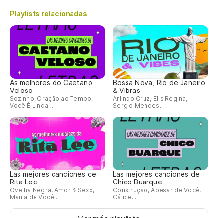
Playlists relacionadas
As melhores do Caetano
Bossa Nova, Rio de Janeiro
Veloso
& Vibras
Sozinho, Oração ao Tempo,
Arlindo Cruz, Elis Regina,
Você É Linda...
Sergio Mendes...
Las mejores canciones de
Las mejores canciones de
Rita Lee
Chico Buarque
Ovelha Negra, Amor & Sexo,
Construção, Apesar de Você,
Mania de Você...
Cálice...