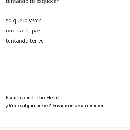
tentando te esquecer
de
so quero viver
yé
um dia de paz
tentando ter vc
so
un
in
Escrita por: Dinho Heras.
so
¿Viste algún error? Envíanos una revisión.
un