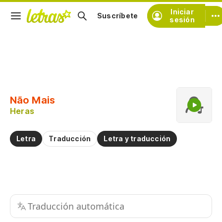
Iniciar
Suscríbete
sesión
Copiar fragmento
Copiar toda la letra
Não Mais
Practicar la pronunciación de
Heras
Comentar sobre este fragmento
Letra
Traducción
Letra y traducción
Traducción automática