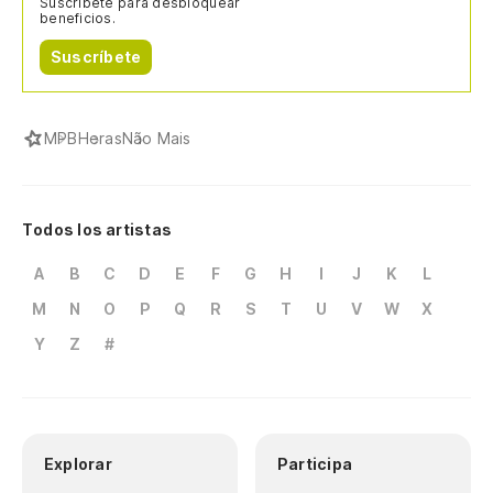
Suscríbete para desbloquear
beneficios.
Suscríbete
MPB
Heras
Não Mais
Todos los artistas
A
B
C
D
E
F
G
H
I
J
K
L
M
N
O
P
Q
R
S
T
U
V
W
X
Y
Z
#
Explorar
Participa