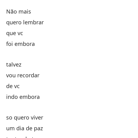
Y
Não mais
N
quero lembrar
que vc
Ya
foi embora
qu
talvez
qu
vou recordar
de vc
te
indo embora
ta
so quero viver
um dia de paz
re