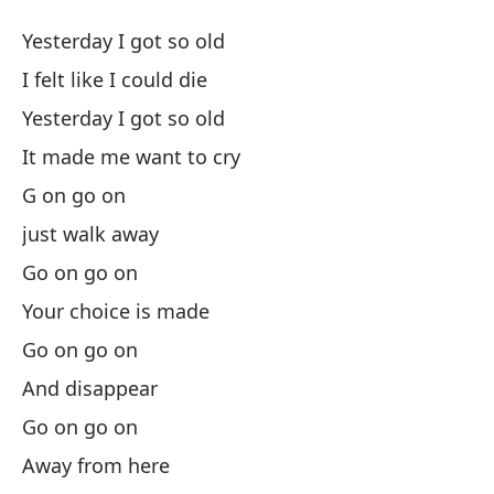
En
Yesterday I got so old
I
I felt like I could die
Yesterday I got so old
Ay
It made me want to cry
Qu
G on go on
just walk away
Ay
Go on go on
Your choice is made
Qu
Go on go on
Ve
And disappear
Go on go on
Si
Away from here