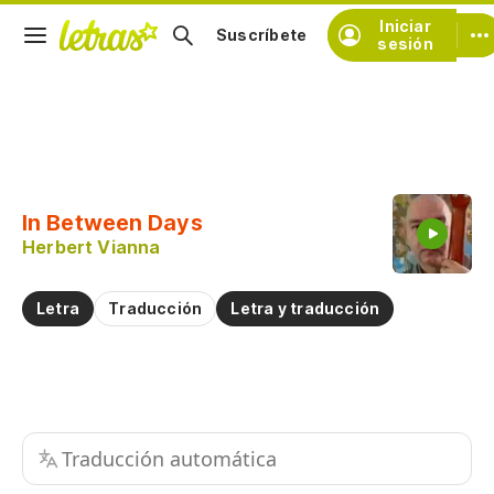
Iniciar
Suscríbete
sesión
Copiar fragmento
Copiar toda la letra
In Between Days
Practicar la pronunciación de
Herbert Vianna
Comentar sobre este fragmento
Letra
Traducción
Letra y traducción
Traducción automática