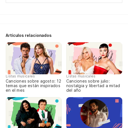
¿P
Re
Artículos relacionados
Vu
Y 
Listas musicales
Listas musicales
An
Canciones sobre agosto: 12
Canciones sobre julio:
temas que están inspirados
nostalgia y libertad a mitad
en el mes
del año
Cu
Qu
Th