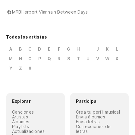
MPB
Herbert Vianna
In Between Days
Todos los artistas
A
B
C
D
E
F
G
H
I
J
K
L
M
N
O
P
Q
R
S
T
U
V
W
X
Y
Z
#
Explorar
Participa
Canciones
Crea tu perfil musical
Artistas
Envía álbumes
Álbumes
Envía letras
Playlists
Correcciones de
Actualizaciones
letras