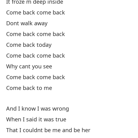
It froze m deep inside
Cu
Come back come back
Dont walk away
Qu
Come back come back
Th
Come back today
En
Come back come back
Why cant you see
Si
Come back come back
Come back to me
And I know I was wrong
When I said it was true
Ay
That I couldnt be me and be her