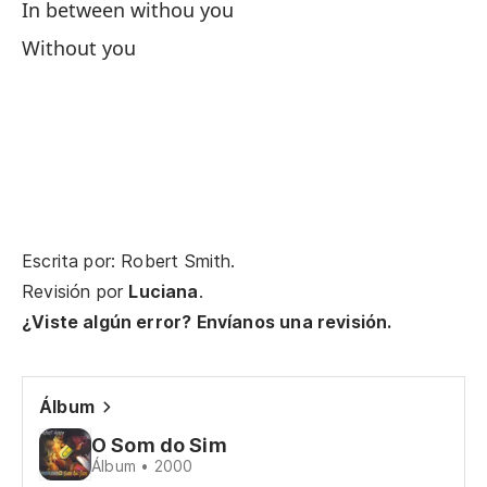
In between withou you
Qu
Without you
Ay
Se
Re
Escrita por: Robert Smith.
No
Revisión por
Luciana
.
¿Viste algún error? Envíanos una revisión.
Re
Vu
Álbum
O Som do Sim
Álbum • 2000
Re