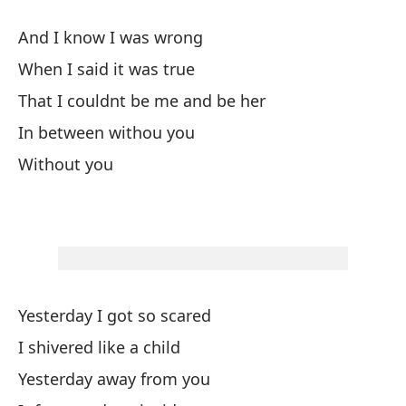
Ve
And I know I was wrong
When I said it was true
Tu
That I couldnt be me and be her
Ve
In between withou you
Without you
Y 
Ve
Le
Yesterday I got so scared
I shivered like a child
Y 
Yesterday away from you
An