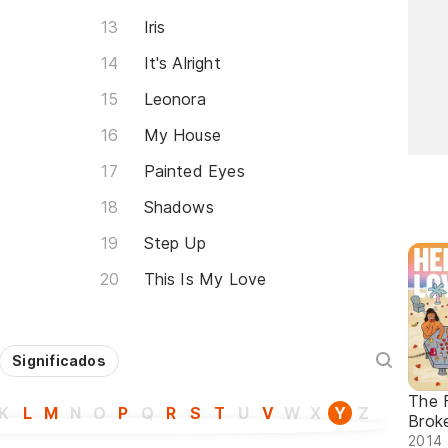
Iris
It's Alright
Leonora
My House
Painted Eyes
Shadows
Step Up
This Is My Love
Significados
The 
K
L
M
N
O
P
Q
R
S
T
U
V
W
X
Y
Z
Brok
2014 