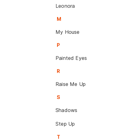
Leonora
M
My House
P
Painted Eyes
R
Raise Me Up
S
Shadows
Step Up
T