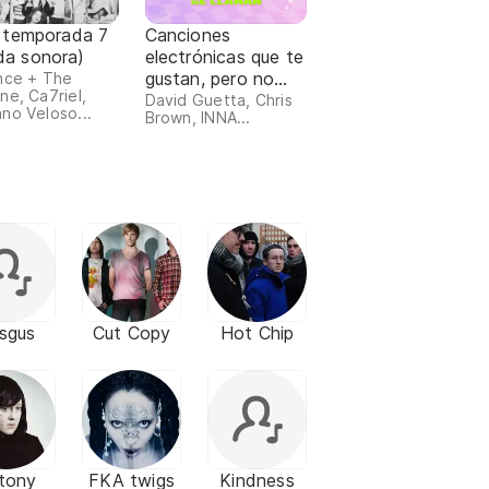
: temporada 7
Canciones
da sonora)
electrónicas que te
gustan, pero no
nce + The
ne, Ca7riel,
sabes cómo se
David Guetta, Chris
no Veloso...
Brown, INNA...
llaman
sgus
Cut Copy
Hot Chip
tony
FKA twigs
Kindness