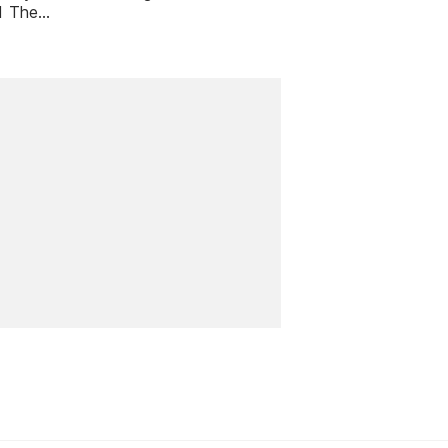
d The
nsons