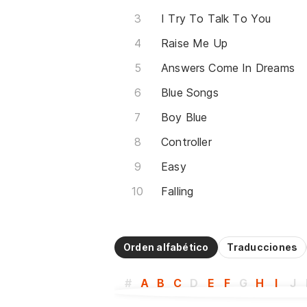
I Try To Talk To You
Raise Me Up
Answers Come In Dreams
Blue Songs
Boy Blue
Controller
Easy
Falling
Orden alfabético
Traducciones
#
A
B
C
D
E
F
G
H
I
J