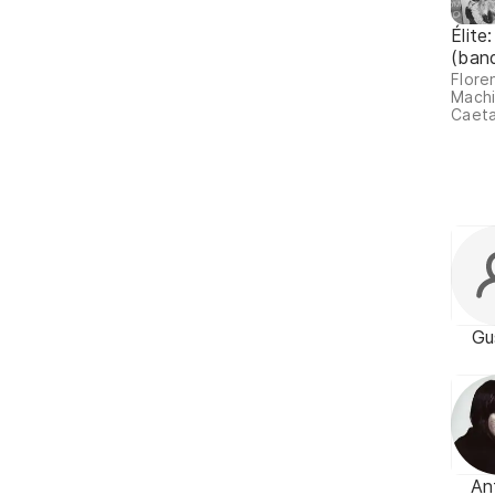
Élite
(ban
Flore
Machi
Caeta
Gu
An