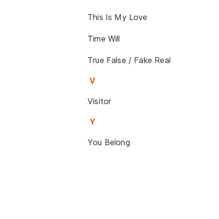
This Is My Love
Time Will
True False / Fake Real
V
Visitor
Y
You Belong