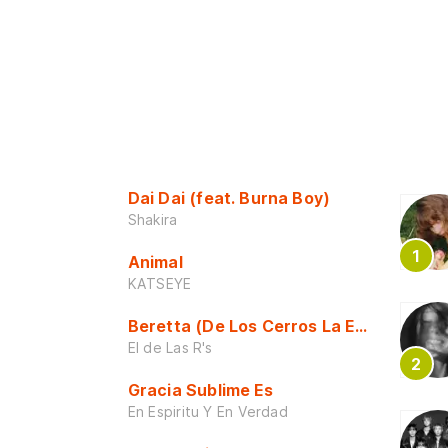
Dai Dai (feat. Burna Boy)
Shakira
Animal
KATSEYE
Beretta (De Los Cerros La Escuela)
El de Las R's
Gracia Sublime Es
En Espiritu Y En Verdad