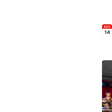
NOV
14