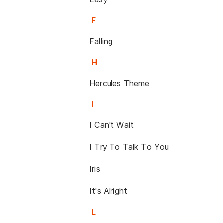
F
Falling
H
Hercules Theme
I
I Can't Wait
I Try To Talk To You
Iris
It's Alright
L