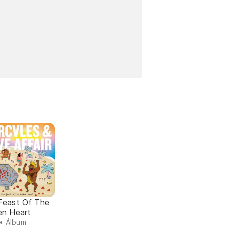
Feast Of The
en Heart
• Álbum