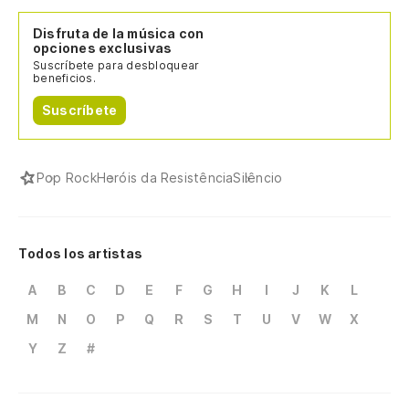
Disfruta de la música con
opciones exclusivas
Suscríbete para desbloquear
beneficios.
Suscríbete
Pop Rock
Heróis da Resistência
Silêncio
Todos los artistas
A
B
C
D
E
F
G
H
I
J
K
L
M
N
O
P
Q
R
S
T
U
V
W
X
Y
Z
#