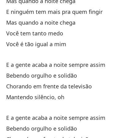
Mas quando a noite chega
E ninguém tem mais pra quem fingir
Po
Mas quando a noite chega
Po
Você tem tanto medo
Si
Você é tão igual a mim
Se
E a gente acaba a noite sempre assim
Y 
Bebendo orgulho e solidão
E 
Chorando em frente da televisão
Si
Mantendo silêncio, oh
Se
E a gente acaba a noite sempre assim
Qu
Bebendo orgulho e solidão
Al