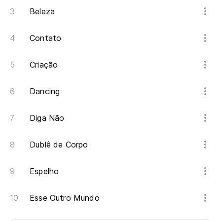
Be
Beleza
Ll
Contato
Ch
Criação
Gu
Dancing
Y 
Diga Não
E 
Dublê de Corpo
Be
Be
Espelho
Ll
Esse Outro Mundo
Ch