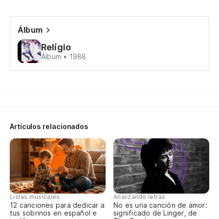
Pa
Álbum
Es
Relígio
Es
Álbum • 1988
Pe
Ma
Tu
Artículos relacionados
Cr
Vo
Pe
Listas musicales
Analizando letras
12 canciones para dedicar a
No es una canción de amor:
Ma
tus sobrinos en español e
significado de Linger, de