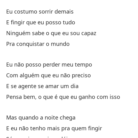
Si
Eu costumo sorrir demais
Si
E fingir que eu posso tudo
Ninguém sabe o que eu sou capaz
Su
Pra conquistar o mundo
Y 
Eu não posso perder meu tempo
E 
Com alguém que eu não preciso
Na
E se agente se amar um dia
Ni
Pensa bem, o que é que eu ganho com isso
Pa
Mas quando a noite chega
E eu não tenho mais pra quem fingir
No