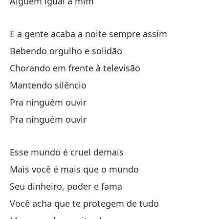
Alguém igual a mim
E 
So
E a gente acaba a noite sempre assim
Só
Bebendo orgulho e solidão
Chorando em frente à televisão
Te
Mantendo silêncio
Y 
Pra ninguém ouvir
E 
Pra ninguém ouvir
Y 
Esse mundo é cruel demais
E 
Mais você é mais que o mundo
Seu dinheiro, poder e fama
Você acha que te protegem de tudo