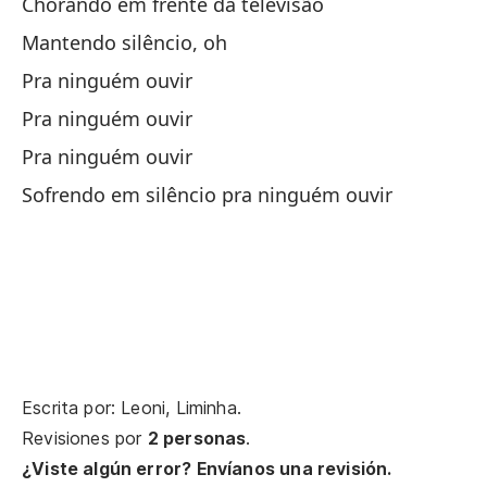
Chorando em frente da televisão
Mantendo silêncio, oh
Y 
Pra ninguém ouvir
Pra ninguém ouvir
E 
Pra ninguém ouvir
Be
Sofrendo em silêncio pra ninguém ouvir
Be
Ll
Ch
Gu
Escrita por: Leoni, Liminha.
Pa
Revisiones por
2 personas
.
¿Viste algún error? Envíanos una revisión.