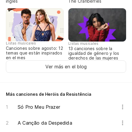
inglés
The Cranberries
Y 
E 
Pe
Listas musicales
Listas musicales
Ma
Canciones sobre agosto: 12
13 canciones sobre la
temas que están inspirados
igualdad de género y los
en el mes
derechos de las mujeres
Ti
Ver más en el blog
Er
Más canciones de Heróis da Resistência
Y 
Só Pro Meu Prazer
E 
A Canção da Despedida
Be