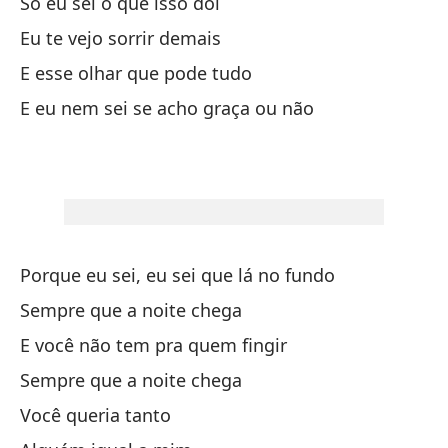
Só eu sei o que isso dói
Eu
Eu te vejo sorrir demais
Co
E esse olhar que pode tudo
Co
E eu nem sei se acho graça ou não
Y 
E 
Pi
Pe
Porque eu sei, eu sei que lá no fundo
Sempre que a noite chega
Pe
E você não tem pra quem fingir
Ma
Sempre que a noite chega
Você queria tanto
Y 