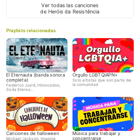
Ver todas las canciones
Gu
de Heróis da Resistência
Pa
Playlists relacionadas
Pa
Pa
El Eternauta (banda sonora
Orgullo LGBTQIAPN+
completa)
Solo artistas que son parte de
Su
la comunidad
Federico Jusid, Intoxicados,
Soda Stereo...
So
Canciones de halloween
Música para trabajar y
concentrarse
Michael Jackson, Imagine