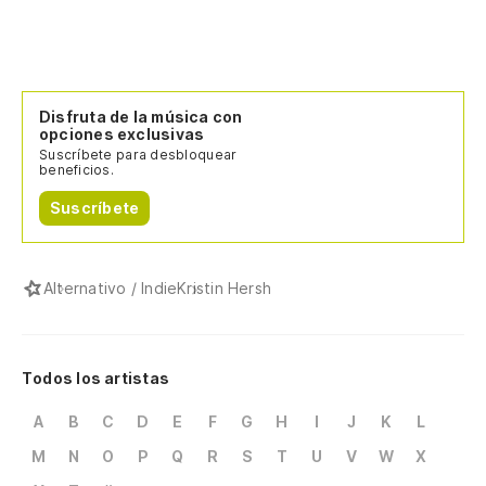
Disfruta de la música con
opciones exclusivas
Suscríbete para desbloquear
beneficios.
Suscríbete
Alternativo / Indie
Kristin Hersh
Todos los artistas
A
B
C
D
E
F
G
H
I
J
K
L
M
N
O
P
Q
R
S
T
U
V
W
X