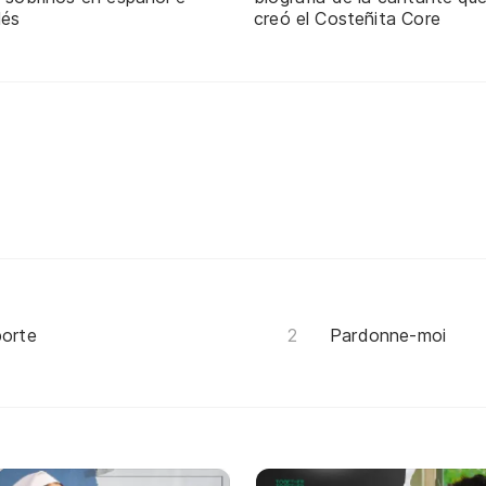
lés
creó el Costeñita Core
porte
Pardonne-moi