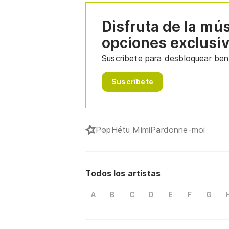
Disfruta de la mú
opciones exclusi
Suscríbete para desbloquear bene
Suscríbete
Pop
Hétu Mimi
Pardonne-moi
Todos los artistas
A
B
C
D
E
F
G