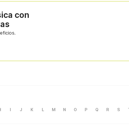
sica con
vas
ficios.
H
I
J
K
L
M
N
O
P
Q
R
S