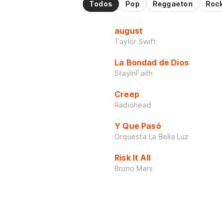
Todos
Pop
Reggaeton
Roc
august
Taylor Swift
La Bondad de Dios
StayInFaith
Creep
Radiohead
Y Que Pasó
Orquesta La Bella Luz
Risk It All
Bruno Mars