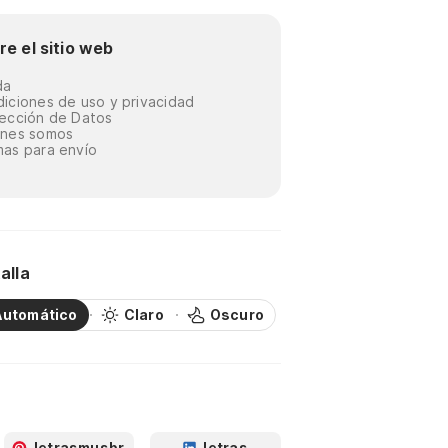
re el sitio web
da
iciones de uso y privacidad
ección de Datos
énes somos
as para envío
alla
Automático
Claro
Oscuro
letrasmusbr
letras