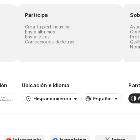
Participa
Sob
Crea tu perfil musical
Ayu
Envía álbumes
Cond
Envía letras
Prot
Correcciones de letras
Qui
Norm
ión
Ubicación e idioma
Pant
Hispanoamérica
Español
letrasmusbr
letraslatam
letras