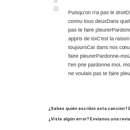
Corregir
Desplazamiento
automático
Puisqu'on n'a pas le droit
connu tous deuxDans quel
pas te faire pleurerPardon
appris de toiC'est la rais
toujoursCar dans nos cœur
faire pleurerPardonne-moi
t'en prie pardonne-moi, m
ne voulais pas te faire pl
¿Sabes quién escribió esta canción? 
¿Viste algún error? Envíanos una revis