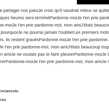
De partager nos joiesJe crois qu'il vaudrait mieux se qui
ques heures sera terminéPardonne-moiJe t'en prie pard
ne-moiJe t'en prie pardonne-moi, mon amiJ'étais beaucou
on pourquoiJe ne pourrai jamais t'oublierLes premiers mo
s, ils restent gravésPardonne-moiJe t'en prie pardonne
Je t'en prie pardonne-moi, mon amiJ'étais beaucoup tr
on amiJe ne voulais pas te faire pleurerPardonne-moiJe 
eurerPardonne-moiJe t'en prie pardonne-moi, mon amiJe ne
Envíanoslo.
ión.