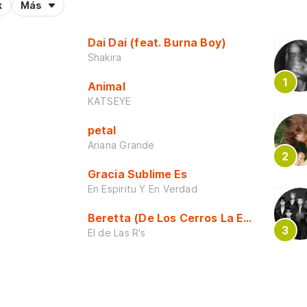
k
Más
Dai Dai (feat. Burna Boy)
Shakira
Animal
KATSEYE
petal
Ariana Grande
Gracia Sublime Es
En Espiritu Y En Verdad
Beretta (De Los Cerros La Escuela)
El de Las R's