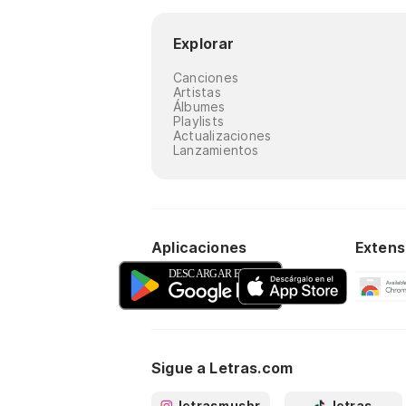
Explorar
Canciones
Artistas
Álbumes
Playlists
Actualizaciones
Lanzamientos
Aplicaciones
Extens
Sigue a Letras.com
letrasmusbr
letras