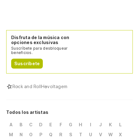
Disfruta de la música con
opciones exclusivas
Suscríbete para desbloquear
beneficios.
Suscríbete
Rock and Roll
Hevoltagem
Todos los artistas
A
B
C
D
E
F
G
H
I
J
K
L
M
N
O
P
Q
R
S
T
U
V
W
X