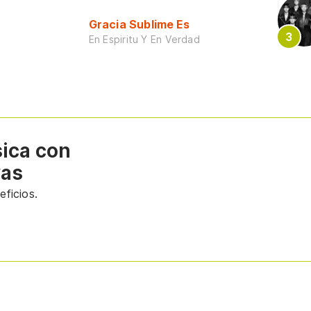
Gracia Sublime Es
En Espiritu Y En Verdad
sica con
vas
ficios.