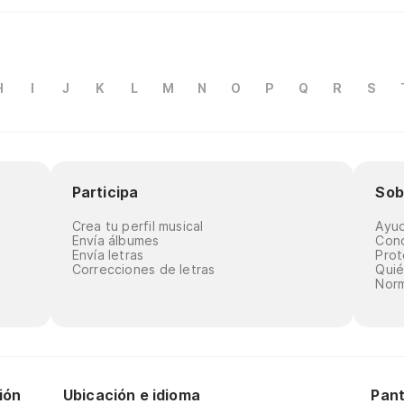
H
I
J
K
L
M
N
O
P
Q
R
S
Participa
Sob
Crea tu perfil musical
Ayu
Envía álbumes
Cond
Envía letras
Prot
Correcciones de letras
Qui
Norm
ión
Ubicación e idioma
Pant