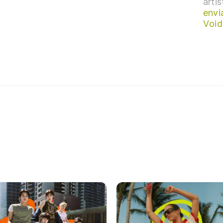
arti
envi
Void