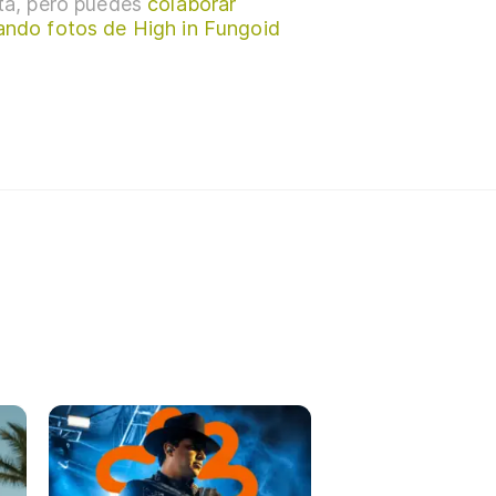
sta, pero puedes
colaborar
ando fotos de High in Fungoid