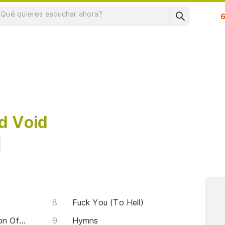
Su
d Void
Fuck You (To Hell)
Desperation Is The Confusion Of Man Part I
Hymns