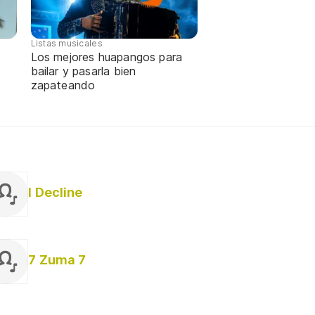
Listas musicales
Los mejores huapangos para
e
bailar y pasarla bien
zapateando
I Decline
7 Zuma 7