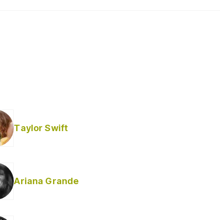
Taylor Swift
Ariana Grande
Helabusador) [explícita]