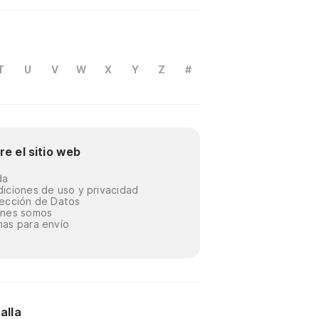
T
U
V
W
X
Y
Z
#
re el sitio web
da
iciones de uso y privacidad
ección de Datos
énes somos
as para envío
alla