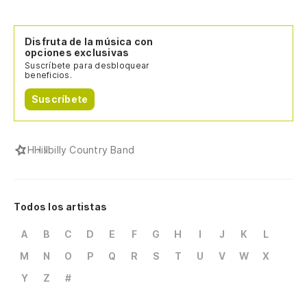
Disfruta de la música con
opciones exclusivas
Suscríbete para desbloquear
beneficios.
Suscríbete
H
Hillbilly Country Band
Todos los artistas
A
B
C
D
E
F
G
H
I
J
K
L
M
N
O
P
Q
R
S
T
U
V
W
X
Y
Z
#